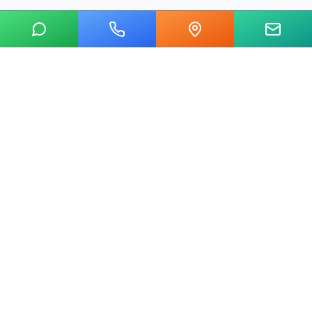
20 yılı aşkın tecrübemizle mermer, metal, cam ve taş kesim
alanında Ankara'nın lider su jeti kesim merkeziyiz.
Hızlı Linkler
Ana Sayfa