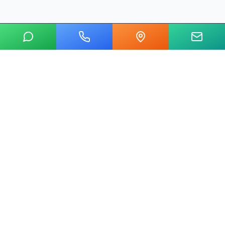
20 yılı aşkın tecrübemizle mermer, metal, cam ve taş kesim
alanında Ankara'nın lider su jeti kesim merkeziyiz.
Hızlı Linkler