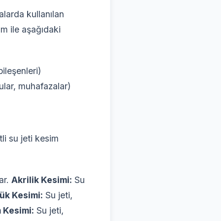
alarda kullanılan
um ile aşağıdaki
ileşenleri)
ular, muhafazalar)
i su jeti kesim
ar.
Akrilik Kesimi:
Su
ük Kesimi:
Su jeti,
 Kesimi:
Su jeti,