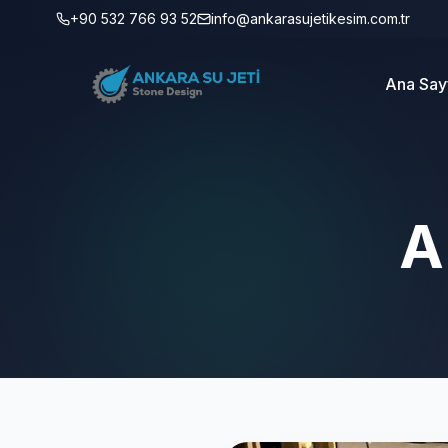
+90 532 766 93 52
info@ankarasujetikesim.com.tr
Ana Say
A