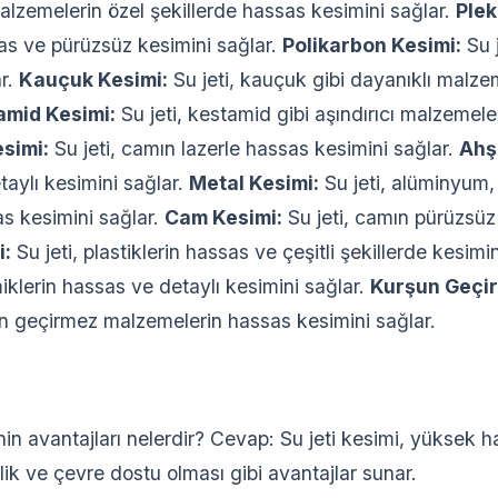
alzemelerin özel şekillerde hassas kesimini sağlar.
Plek
sas ve pürüzsüz kesimini sağlar.
Polikarbon Kesimi:
Su j
ar.
Kauçuk Kesimi:
Su jeti, kauçuk gibi dayanıklı malze
amid Kesimi:
Su jeti, kestamid gibi aşındırıcı malzemele
simi:
Su jeti, camın lazerle hassas kesimini sağlar.
Ahş
aylı kesimini sağlar.
Metal Kesimi:
Su jeti, alüminyum,
as kesimini sağlar.
Cam Kesimi:
Su jeti, camın pürüzsüz
i:
Su jeti, plastiklerin hassas ve çeşitli şekillerde kesimi
iklerin hassas ve detaylı kesimini sağlar.
Kurşun Geçi
un geçirmez malzemelerin hassas kesimini sağlar.
nin avantajları nelerdir? Cevap: Su jeti kesimi, yüksek 
lik ve çevre dostu olması gibi avantajlar sunar.