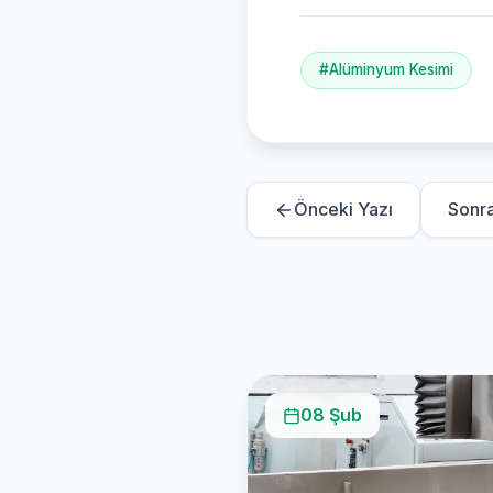
#Alüminyum Kesimi
Önceki Yazı
Sonra
08 Şub