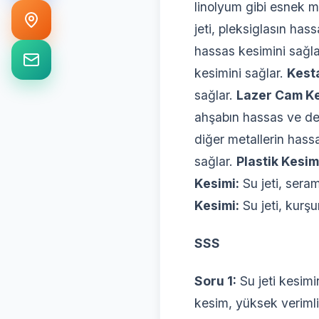
linolyum gibi esnek m
jeti, pleksiglasın has
hassas kesimini sağl
kesimini sağlar.
Kest
sağlar.
Lazer Cam Ke
ahşabın hassas ve det
diğer metallerin hass
sağlar.
Plastik Kesim
Kesimi:
Su jeti, seram
Kesimi:
Su jeti, kurş
SSS
Soru 1:
Su jeti kesimi
kesim, yüksek verimli