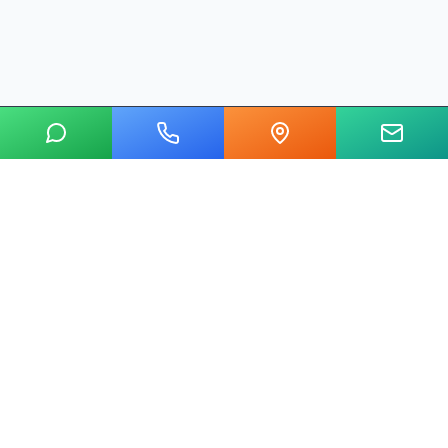
20 yılı aşkın tecrübemizle mermer, metal, cam ve taş kesim
alanında Ankara'nın lider su jeti kesim merkeziyiz.