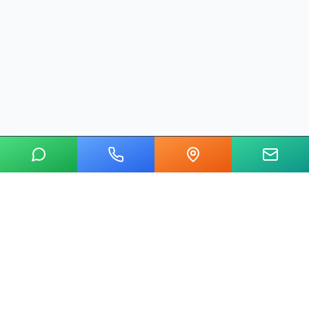
20 yılı aşkın tecrübemizle mermer, metal, cam ve taş kesim
alanında Ankara'nın lider su jeti kesim merkeziyiz.