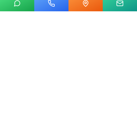
20 yılı aşkın tecrübemizle mermer, metal, cam ve taş kesim
alanında Ankara'nın lider su jeti kesim merkeziyiz.
Hızlı Linkler
Ana Sayfa
Hakkımızda
Hizmetler