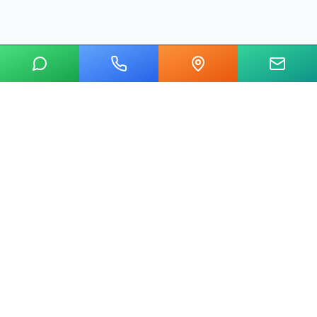
20 yılı aşkın tecrübemizle mermer, metal, cam ve taş kesim
alanında Ankara'nın lider su jeti kesim merkeziyiz.
Hızlı Linkler