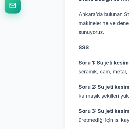
Ankara’da bulunan Sto
makinelerine ve deney
sunuyoruz.
SSS
Soru 1: Su jeti kesi
seramik, cam, metal, a
Soru 2: Su jeti kesim
karmaşık şekilleri yük
Soru 3: Su jeti kesi
üretmediği için ısı 