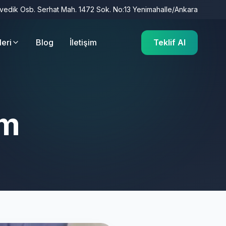
İvedik Osb. Serhat Mah. 1472 Sok. No:13 Yenimahalle/Ankara
leri
Blog
İletişim
Teklif Al
im