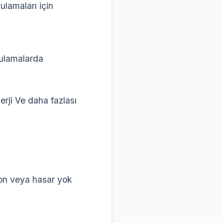
lamaları için
gulamalarda
rji Ve daha fazlası
yon veya hasar yok