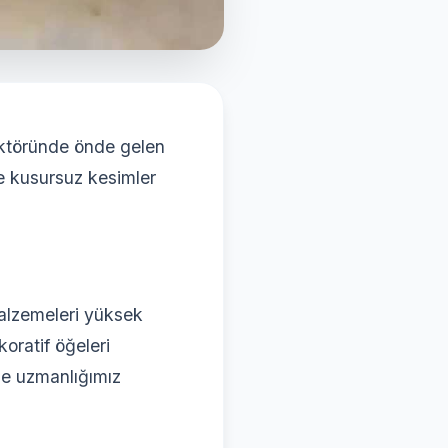
ektöründe önde gelen
ve kusursuz kesimler
malzemeleri yüksek
oratif öğeleri
rde uzmanlığımız