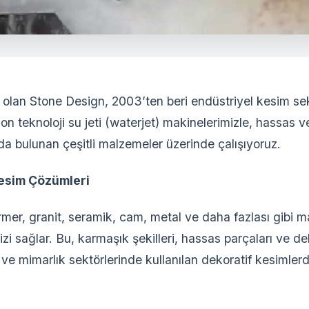
 olan Stone Design, 2003’ten beri endüstriyel kesim s
son teknoloji su jeti (waterjet) makinelerimizle, hassas 
a bulunan çeşitli malzemeler üzerinde çalışıyoruz.
Kesim Çözümleri
mermer, granit, seramik, cam, metal ve daha fazlası gibi 
i sağlar. Bu, karmaşık şekilleri, hassas parçaları ve dek
t ve mimarlık sektörlerinde kullanılan dekoratif kesimle