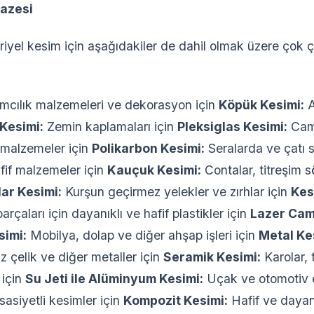
azesi
iyel kesim için aşağıdakiler de dahil olmak üzere çok ç
cılık malzemeleri ve dekorasyon için
Köpük Kesimi:
A
Kesimi:
Zemin kaplamaları için
Pleksiglas Kesimi:
Camd
 malzemeler için
Polikarbon Kesimi:
Seralarda ve çatı 
afif malzemeler için
Kauçuk Kesimi:
Contalar, titreşim s
ar Kesimi:
Kurşun geçirmez yelekler ve zırhlar için
Kes
çaları için dayanıklı ve hafif plastikler için
Lazer Cam
simi:
Mobilya, dolap ve diğer ahşap işleri için
Metal Ke
çelik ve diğer metaller için
Seramik Kesimi:
Karolar, 
 için
Su Jeti ile Alüminyum Kesimi:
Uçak ve otomotiv e
sasiyetli kesimler için
Kompozit Kesimi:
Hafif ve dayan