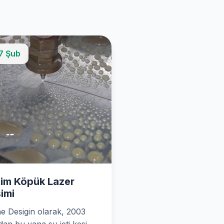
7 Şub
im Köpük Lazer
imi
e Desigin olarak, 2003
ndan bu yana su jeti kesim