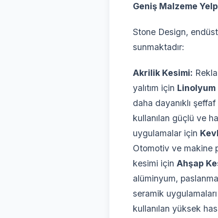
Geniş Malzeme Yelp
Stone Design, endüstr
sunmaktadır:
Akrilik Kesimi:
Reklam
yalıtım için
Linolyum 
daha dayanıklı şeffaf
kullanılan güçlü ve h
uygulamalar için
Kevl
Otomotiv ve makine par
kesimi için
Ahşap Ke
alüminyum, paslanmaz 
seramik uygulamaları
kullanılan yüksek has