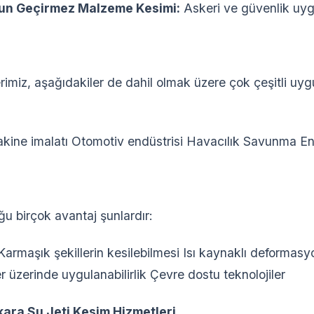
un Geçirmez Malzeme Kesimi:
Askeri ve güvenlik uygu
erimiz, aşağıdakiler de dahil olmak üzere çok çeşitli uy
kine imalatı Otomotiv endüstrisi Havacılık Savunma Ene
ğu birçok avantaj şunlardır:
armaşık şekillerin kesilebilmesi Isı kaynaklı deformas
r üzerinde uygulanabilirlik Çevre dostu teknolojiler
kara Su Jeti Kesim Hizmetleri