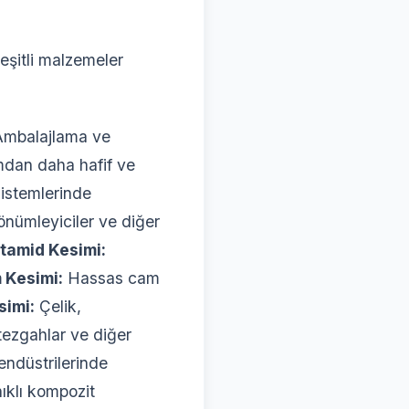
eşitli malzemeler
mbalajlama ve
an daha hafif ve
sistemlerinde
önümleyiciler ve diğer
tamid Kesimi:
 Kesimi:
Hassas cam
simi:
Çelik,
tezgahlar ve diğer
ndüstrilerinde
ıklı kompozit