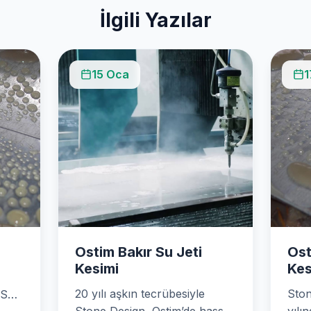
İlgili Yazılar
15 Oca
1
Ostim Bakır Su Jeti
Ost
Kesimi
Kes
20 yılı aşkın tecrübesiyle
Ston
 Su
Stone Design, Ostim’de hassas
yılı