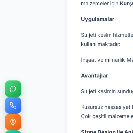
malzemeler için
Kurş
Uygulamalar
Su jeti kesim hizmetl
kullanılmaktadır:
İnşaat ve mimarlık Ma
Avantajlar
Su jeti kesimin sundu
Kusursuz hassasiyet K
Çok çeşitli malzemele
Stone Design ile An