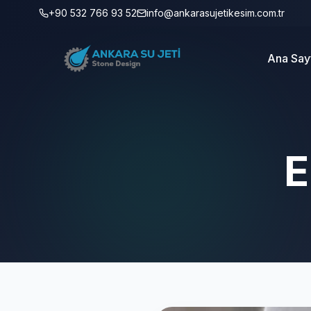
+90 532 766 93 52
info@ankarasujetikesim.com.tr
Ana Say
E