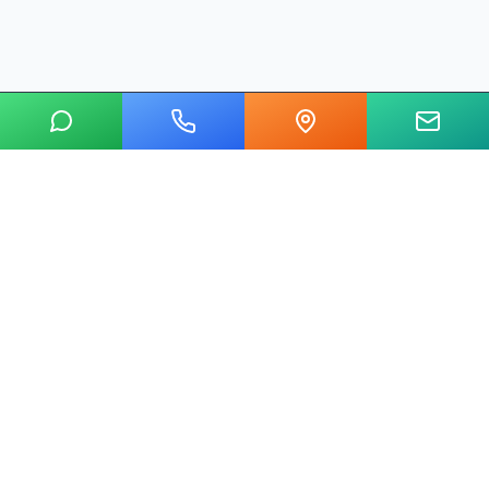
20 yılı aşkın tecrübemizle mermer, metal, cam ve taş kesim
alanında Ankara'nın lider su jeti kesim merkeziyiz.
Hızlı Linkler