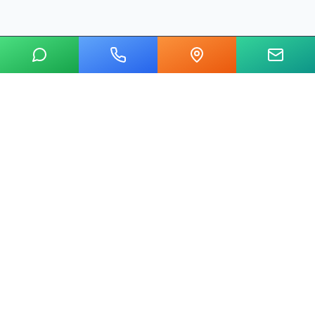
20 yılı aşkın tecrübemizle mermer, metal, cam ve taş kesim
alanında Ankara'nın lider su jeti kesim merkeziyiz.
Hızlı Linkler