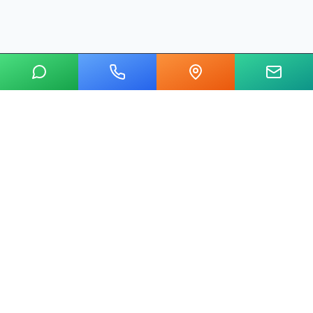
20 yılı aşkın tecrübemizle mermer, metal, cam ve taş kesim
alanında Ankara'nın lider su jeti kesim merkeziyiz.
Hızlı Linkler