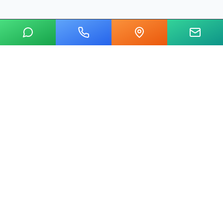
20 yılı aşkın tecrübemizle mermer, metal, cam ve taş kesim
alanında Ankara'nın lider su jeti kesim merkeziyiz.
Hızlı Linkler