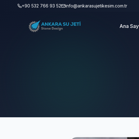
+90 532 766 93 52
info@ankarasujetikesim.com.tr
Ana Say