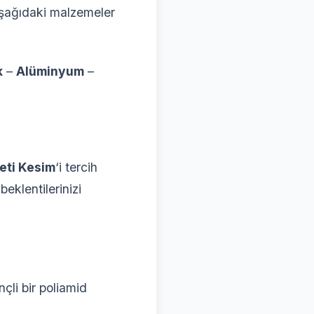
şağıdaki malzemeler
k
–
Alüminyum
–
eti Kesim
‘i tercih
eklentilerinizi
li bir poliamid