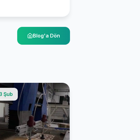
Blog'a Dön
3 Şub