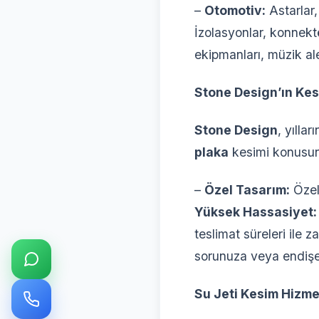
–
Otomotiv:
Astarlar,
İzolasyonlar, konnekt
ekipmanları, müzik ale
Stone Design’ın Kes
Stone Design
, yılla
plaka
kesimi konusund
–
Özel Tasarım:
Özel 
Yüksek Hassasiyet:
teslimat süreleri ile 
sorunuza veya endişen
Su Jeti Kesim Hizme