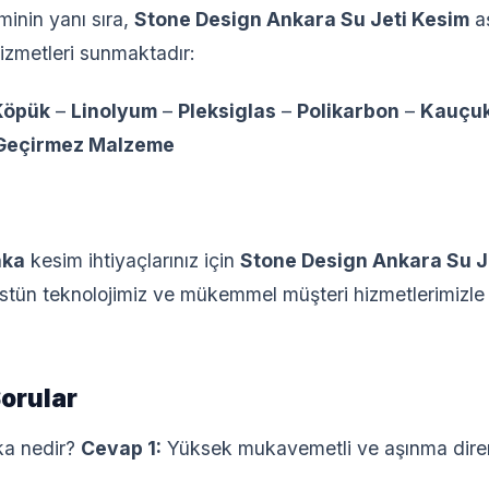
inin yanı sıra,
Stone Design Ankara Su Jeti Kesim
a
hizmetleri sunmaktadır:
Köpük
–
Linolyum
–
Pleksiglas
–
Polikarbon
–
Kauçu
Geçirmez Malzeme
aka
kesim ihtiyaçlarınız için
Stone Design Ankara Su J
stün teknolojimiz ve mükemmel müşteri hizmetlerimizle b
Sorular
ka nedir?
Cevap 1:
Yüksek mukavemetli ve aşınma direnç