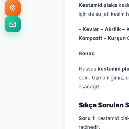
Kestamid plaka
kesim
için de su jeti kesim 
–
Kevlar
–
Akrilik
–
Kompozit
–
Kurşun 
Sonuç
Hassas
kestamid pl
edin. Uzmanlığımız, ü
aşacağız.
Sıkça Sorulan 
Soru 1:
Kestamid pla
reçinedir.