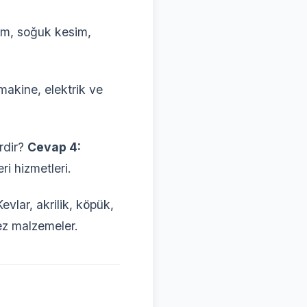
m, soğuk kesim,
akine, elektrik ve
rdir?
Cevap 4:
ri hizmetleri.
evlar, akrilik, köpük,
ez malzemeler.