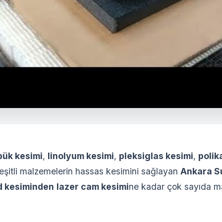
pük kesimi
,
linolyum kesimi
,
pleksiglas kesimi
,
polik
eşitli malzemelerin hassas kesimini sağlayan
Ankara Su
d kesiminden
lazer cam kesimi
ne kadar çok sayıda m