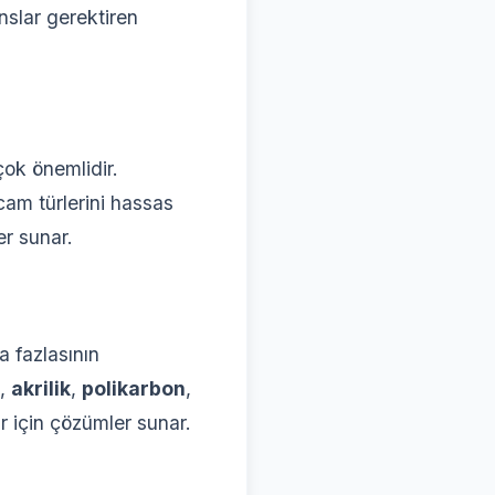
nslar gerektiren
çok önemlidir.
cam türlerini hassas
er sunar.
a fazlasının
,
akrilik
,
polikarbon
,
r için çözümler sunar.