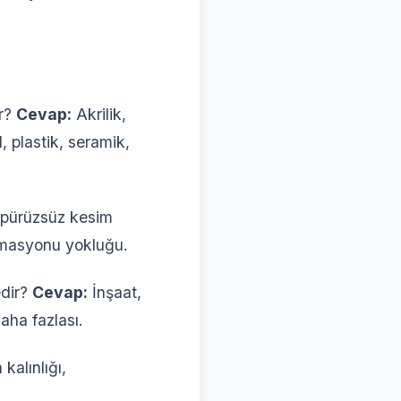
ar?
Cevap:
Akrilik,
 plastik, seramik,
pürüzsüz kesim
ormasyonu yokluğu.
edir?
Cevap:
İnşaat,
aha fazlası.
kalınlığı,