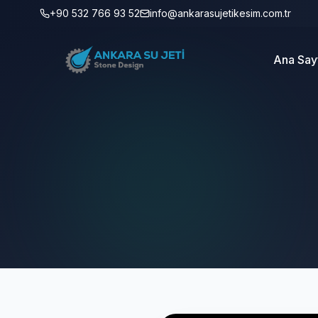
+90 532 766 93 52
info@ankarasujetikesim.com.tr
Ana Say