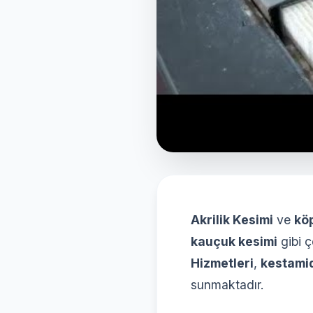
Akrilik Kesimi
ve
kö
kauçuk kesimi
gibi ç
Hizmetleri
,
kestami
sunmaktadır.