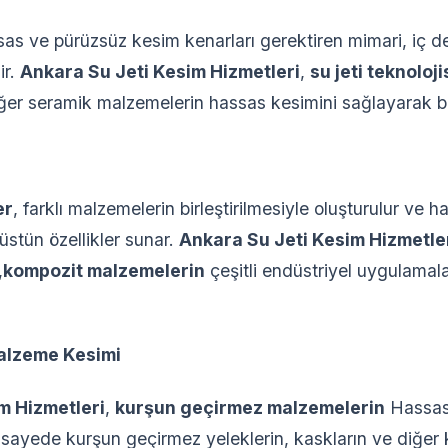
sas ve pürüzsüz kesim kenarları gerektiren mimari, iç 
ir.
Ankara Su Jeti Kesim Hizmetleri
,
su jeti teknoloji
ğer seramik malzemelerin hassas kesimini sağlayarak be
er
, farklı malzemelerin birleştirilmesiyle oluşturulur ve haf
üstün özellikler sunar.
Ankara Su Jeti Kesim Hizmetle
,
kompozit malzemelerin
çeşitli endüstriyel uygulamala
alzeme Kesimi
m Hizmetleri
,
kurşun geçirmez malzemelerin
Hassas
 sayede kurşun geçirmez yeleklerin, kaskların ve diğer