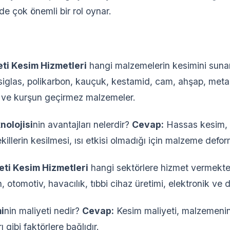
de çok önemli bir rol oynar.
ti Kesim Hizmetleri
hangi malzemelerin kesimini sun
siglas, polikarbon, kauçuk, kestamid, cam, ahşap, metal,
 ve kurşun geçirmez malzemeler.
nolojisi
nin avantajları nelerdir?
Cevap:
Hassas kesim, 
ekillerin kesilmesi, ısı etkisi olmadığı için malzeme def
eti Kesim Hizmetleri
hangi sektörlere hizmet vermekt
 otomotiv, havacılık, tıbbi cihaz üretimi, elektronik ve d
i
nin maliyeti nedir?
Cevap:
Kesim maliyeti, malzemenin 
 gibi faktörlere bağlıdır.