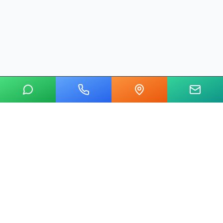
20 yılı aşkın tecrübemizle mermer, metal, cam ve taş kesim
alanında Ankara'nın lider su jeti kesim merkeziyiz.