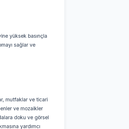
zeyine yüksek basınçla
pmayı sağlar ve
r, mutfaklar ve ticari
senler ve mozaikler
alara doku ve görsel
 çıkmasına yardımcı