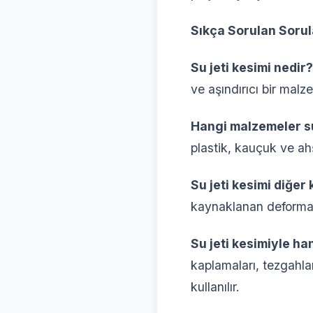
Sıkça Sorulan Sorul
Su jeti kesimi nedir?
ve aşındırıcı bir malz
Hangi malzemeler su
plastik, kauçuk ve ahş
Su jeti kesimi diğer
kaynaklanan deformas
Su jeti kesimiyle ha
kaplamaları, tezgahla
kullanılır.