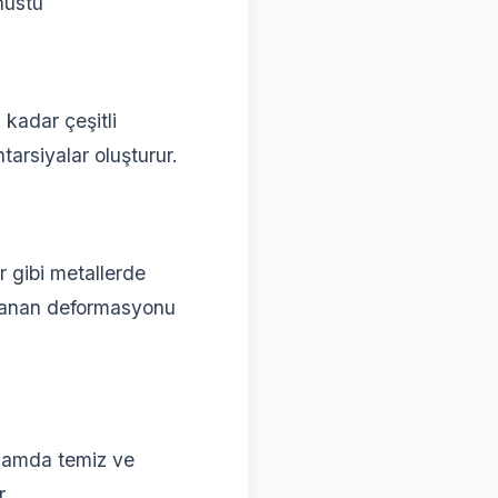
nüstü
kadar çeşitli
tarsiyalar oluşturur.
r gibi metallerde
aklanan deformasyonu
 camda temiz ve
r.