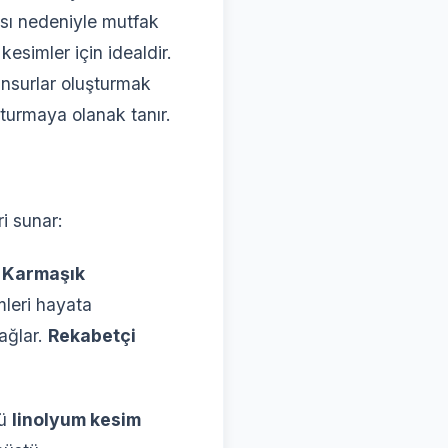
ası nedeniyle mutfak
kesimler için idealdir.
unsurlar oluşturmak
uşturmaya olanak tanır.
i sunar:
.
Karmaşık
mleri hayata
sağlar.
Rekabetçi
lü
linolyum kesim