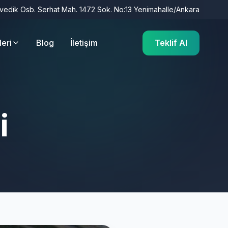
İvedik Osb. Serhat Mah. 1472 Sok. No:13 Yenimahalle/Ankara
leri
Blog
İletişim
Teklif Al
i