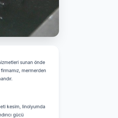
hizmetleri sunan önde
yan firmamız, mermerden
andır.
jeti kesim, linolyumda
ndırıcı gücü