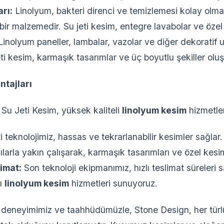
rı:
Linolyum, bakteri direnci ve temizlemesi kolay olm
bir malzemedir. Su jeti kesim, entegre lavabolar ve özel 
inolyum paneller, lambalar, vazolar ve diğer dekoratif 
u jeti kesim, karmaşık tasarımlar ve üç boyutlu şekiller ol
ntajları
Su Jeti Kesim, yüksek kaliteli
linolyum kesim
hizmetler
i teknolojimiz, hassas ve tekrarlanabilir kesimler sağlar
larla yakın çalışarak, karmaşık tasarımları ve özel kesi
limat:
Son teknoloji ekipmanımız, hızlı teslimat süreleri 
lı
linolyum kesim
hizmetleri sunuyoruz.
 deneyimimiz ve taahhüdümüzle, Stone Design, her tür