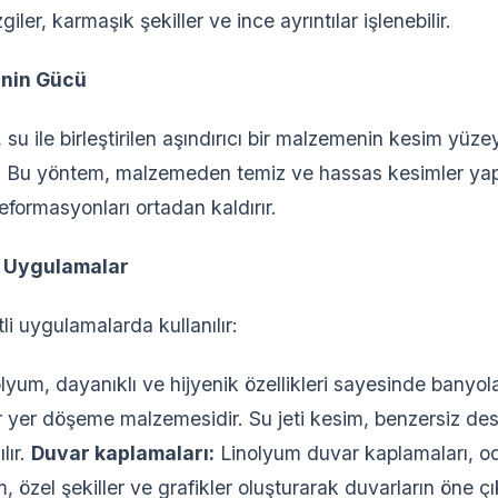
giler, karmaşık şekiller ve ince ayrıntılar işlenebilir.
inin Gücü
, su ile birleştirilen aşındırıcı bir malzemenin kesim yü
ir. Bu yöntem, malzemeden temiz ve hassas kesimler ya
formasyonları ortadan kaldırır.
 Uygulamalar
li uygulamalarda kullanılır:
lyum, dayanıklı ve hijyenik özellikleri sayesinde banyola
bir yer döşeme malzemesidir. Su jeti kesim, benzersiz de
lır.
Duvar kaplamaları:
Linolyum duvar kaplamaları, od
sim, özel şekiller ve grafikler oluşturarak duvarların öne