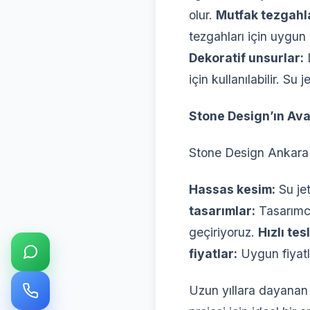
olur.
Mutfak tezgahla
tezgahları için uygun 
Dekoratif unsurlar:
L
için kullanılabilir. S
Stone Design’ın Ava
Stone Design Ankara 
Hassas kesim:
Su jet
tasarımlar:
Tasarımcı
geçiriyoruz.
Hızlı tes
fiyatlar:
Uygun fiyat
Uzun yıllara dayanan