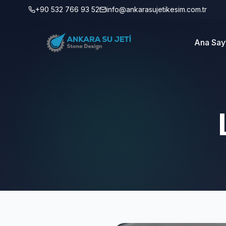
+90 532 766 93 52
info@ankarasujetikesim.com.tr
Ana Say