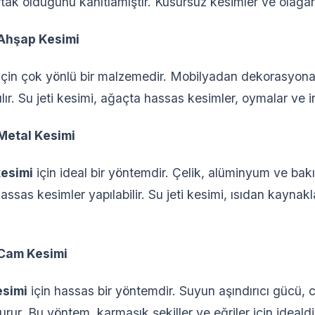
 ortak olduğunu kanıtlamıştır. Kusursuz kesimler ve olağa
 Ahşap Kesimi
m için çok yönlü bir malzemedir. Mobilyadan dekorasyona 
ır. Su jeti kesimi, ağaçta hassas kesimler, oymalar ve in
 Metal Kesimi
kesimi
için ideal bir yöntemdir. Çelik, alüminyum ve bakı
hassas kesimler yapılabilir. Su jeti kesimi, ısıdan kayn
 Cam Kesimi
esimi
için hassas bir yöntemdir. Suyun aşındırıcı gücü,
rur. Bu yöntem, karmaşık şekiller ve eğriler için idealdi