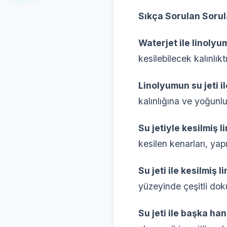
Sıkça Sorulan Sorul
Waterjet ile linolyu
kesilebilecek kalınlıktı
Linolyumun su jeti i
kalınlığına ve yoğunlu
Su jetiyle kesilmiş 
kesilen kenarları, yapı
Su jeti ile kesilmi
yüzeyinde çeşitli dokul
Su jeti ile başka ha