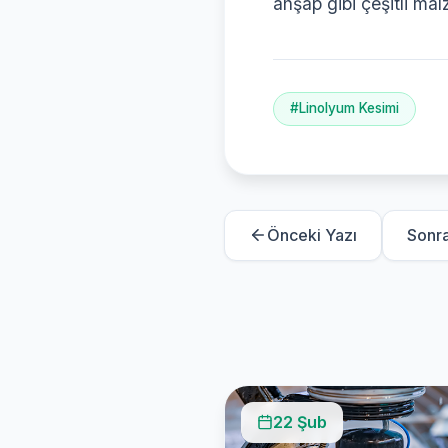
ahşap gibi çeşitli mal
#Linolyum Kesimi
Önceki Yazı
Sonra
22 Şub