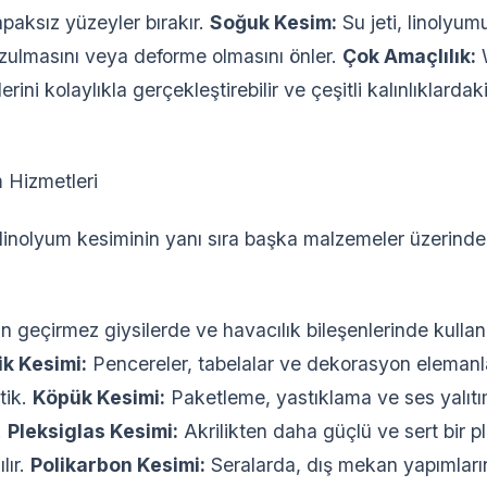
paksız yüzeyler bırakır.
Soğuk Kesim:
Su jeti, linolyum
ulmasını veya deforme olmasını önler.
Çok Amaçlılık:
W
rini kolaylıkla gerçekleştirebilir ve çeşitli kalınlıklarda
 Hizmetleri
 linolyum kesiminin yanı sıra başka malzemeler üzerind
 geçirmez giysilerde ve havacılık bileşenlerinde kulla
ik Kesimi:
Pencereler, tabelalar ve dekorasyon elemanlar
stik.
Köpük Kesimi:
Paketleme, yastıklama ve ses yalıtımı
.
Pleksiglas Kesimi:
Akrilikten daha güçlü ve sert bir pla
lır.
Polikarbon Kesimi:
Seralarda, dış mekan yapımları