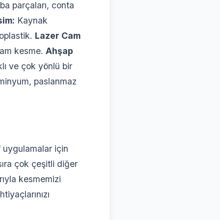
a parçaları, conta
sim:
Kaynak
oplastik.
Lazer Cam
a cam kesme.
Ahşap
lı ve çok yönlü bir
lüminyum, paslanmaz
f uygulamalar için
ra çok çeşitli diğer
rıyla kesmemizi
htiyaçlarınızı