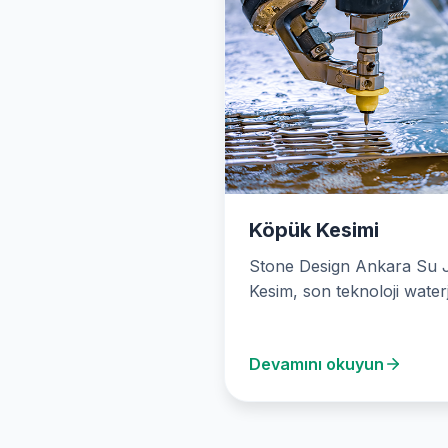
Köpük Kesimi
Stone Design Ankara Su J
Kesim, son teknoloji water
makineleriyle hassas kesi
çözümleri sunan önde…
Devamını okuyun