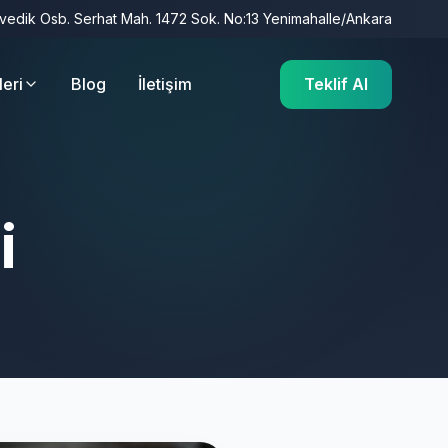
İvedik Osb. Serhat Mah. 1472 Sok. No:13 Yenimahalle/Ankara
leri
Blog
İletişim
Teklif Al
i