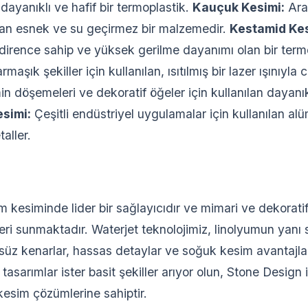
dayanıklı ve hafif bir termoplastik.
Kauçuk Kesimi:
Arab
ılan esnek ve su geçirmez bir malzemedir.
Kestamid Ke
 dirence sahip ve yüksek gerilme dayanımı olan bir term
aşık şekiller için kullanılan, ısıtılmış bir lazer ışınıyl
n döşemeleri ve dekoratif öğeler için kullanılan dayanık
simi:
Çeşitli endüstriyel uygulamalar için kullanılan a
taller.
m kesiminde lider bir sağlayıcıdır ve mimari ve dekorati
i sunmaktadır. Waterjet teknolojimiz, linolyumun yanı sı
süz kenarlar, hassas detaylar ve soğuk kesim avantajla
tasarımlar ister basit şekiller arıyor olun, Stone Design i
esim çözümlerine sahiptir.