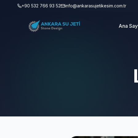
+90 532 766 93 52
info@ankarasujetikesim.com.tr
Ana Say