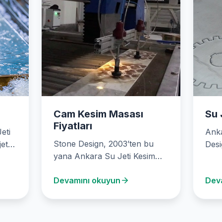
Cam Kesim Masası
Su 
Fiyatları
eti
Anka
Stone Design, 2003’ten bu
jet
Desi
yana Ankara Su Jeti Kesim
m
Kesi
hizmetleri sunarak mermer,
su j
Devamını okuyun
Dev
cam ve metal…