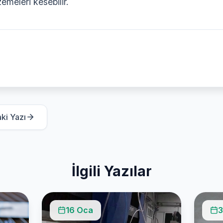
zemeleri kesebilir.
ki Yazı
İlgili Yazılar
16 Oca
3