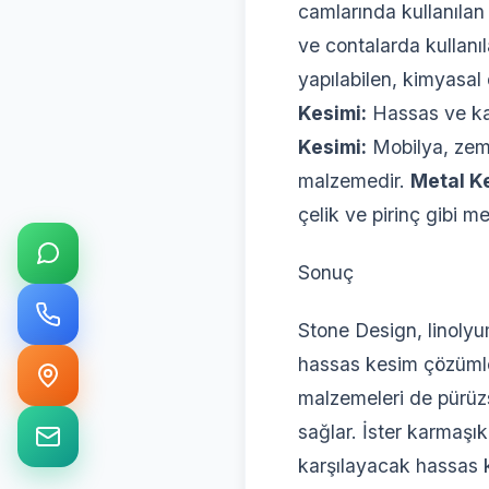
camlarında kullanılan 
ve contalarda kullan
yapılabilen, kimyasal
Kesimi:
Hassas ve karm
Kesimi:
Mobilya, zemi
malzemedir.
Metal Ke
çelik ve pirinç gibi me
Sonuç
Stone Design, linolyu
hassas kesim çözümler
malzemeleri de pürüz
sağlar. İster karmaşık 
karşılayacak hassas k