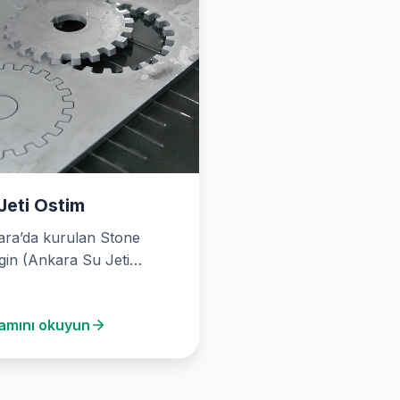
Jeti Ostim
ra’da kurulan Stone
gin (Ankara Su Jeti
m), 2003 yılından bu yana
eti kesme…
amını okuyun