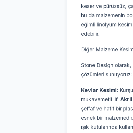
keser ve pürüzsüz, ça
bu da malzemenin boz
eğimli linolyum kesimle
edebilir.
Diğer Malzeme Kesim
Stone Design olarak,
çözümleri sunuyoruz:
Kevlar Kesimi:
Kurşun
mukavemetli lif.
Akril
şeffaf ve hafif bir pla
esnek bir malzemedir
ışık kutularında kullanı