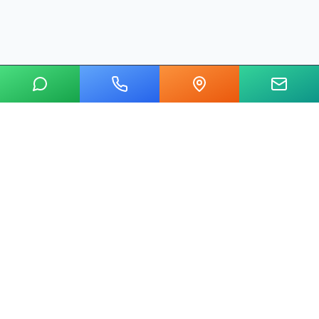
20 yılı aşkın tecrübemizle mermer, metal, cam ve taş kesim
alanında Ankara'nın lider su jeti kesim merkeziyiz.