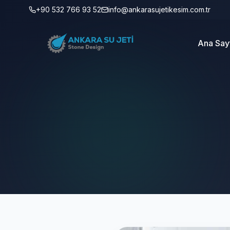
+90 532 766 93 52
info@ankarasujetikesim.com.tr
Ana Say