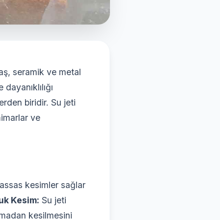
taş, seramik ve metal
 dayanıklılığı
den biridir. Su jeti
mimarlar ve
hassas kesimler sağlar
uk Kesim:
Su jeti
amadan kesilmesini