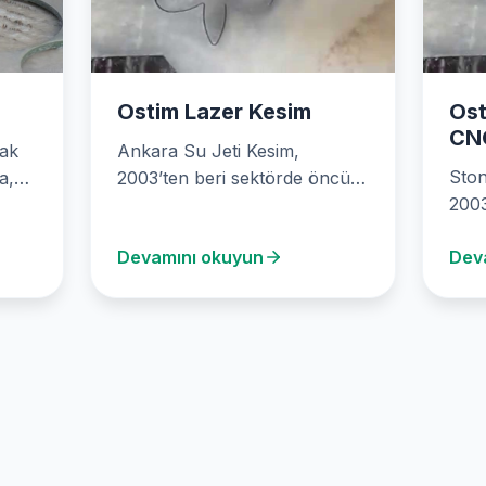
Ostim Lazer Kesim
Ost
CN
rak
Ankara Su Jeti Kesim,
Ston
a,
2003’ten beri sektörde öncü
2003
bir firmadır. Mermer, cam,
CNC
metal ve daha…
Devamını okuyun
Dev