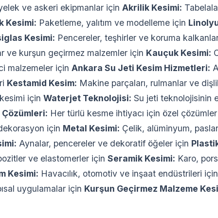
yelek ve askeri ekipmanlar için
Akrilik Kesimi:
Tabelalar
 Kesimi:
Paketleme, yalıtım ve modelleme için
Linoly
iglas Kesimi:
Pencereler, teşhirler ve koruma kalkanlar
lar ve kurşun geçirmez malzemler için
Kauçuk Kesimi:
C
ci malzemeler için
Ankara Su Jeti Kesim Hizmetleri:
A
ri
Kestamid Kesim:
Makine parçaları, rulmanlar ve dişli
esimi için
Waterjet Teknolojisi:
Su jeti teknolojisinin 
 Çözümleri:
Her türlü kesme ihtiyacı için özel çözümle
dekorasyon için
Metal Kesimi:
Çelik, alüminyum, pasla
imi:
Aynalar, pencereler ve dekoratif öğeler için
Plasti
ozitler ve elastomerler için
Seramik Kesimi:
Karo, pors
um Kesimi:
Havacılık, otomotiv ve inşaat endüstrileri içi
pısal uygulamalar için
Kurşun Geçirmez Malzeme Kesi