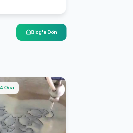
Blog'a Dön
4 Oca