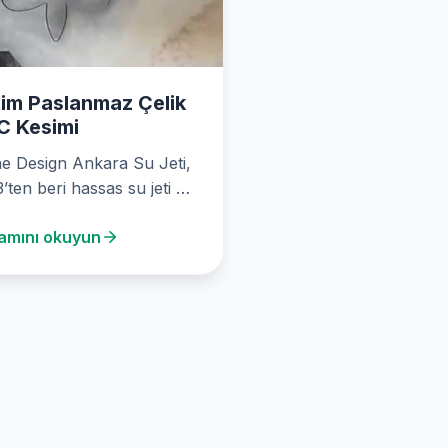
im Paslanmaz Çelik
C Kesimi
e Design Ankara Su Jeti,
’ten beri hassas su jeti ve
 kesim alanında öncü…
amını okuyun