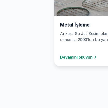
Metal İşleme
Ankara Su Jeti Kesim ola
uzmanız. 2003’ten bu yan
water jet teknolojisi ile
mermerden metale…
Devamını okuyun