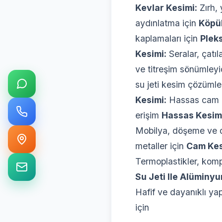
Kevlar Kesimi:
Zırh, 
aydınlatma için
Köpük
kaplamaları için
Pleks
Kesimi:
Seralar, çatı
ve titreşim sönümleyi
su jeti kesim çözümle
Kesimi:
Hassas cam k
erişim
Hassas Kesim
Mobilya, döşeme ve 
metaller için
Cam Kes
Termoplastikler, komp
Su Jeti Ile Alüminy
Hafif ve dayanıklı ya
için