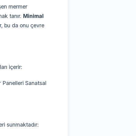
işen mermer
nak tanır.
Minimal
r, bu da onu çevre
rı içerir:
Panelleri Sanatsal
eri sunmaktadır: