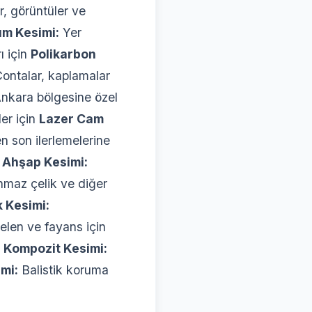
, görüntüler ve
um Kesimi:
Yer
ı için
Polikarbon
ontalar, kaplamalar
nkara bölgesine özel
ler için
Lazer Cam
en son ilerlemelerine
r
Ahşap Kesimi:
nmaz çelik ve diğer
k Kesimi:
elen ve fayans için
n
Kompozit Kesimi:
mi:
Balistik koruma