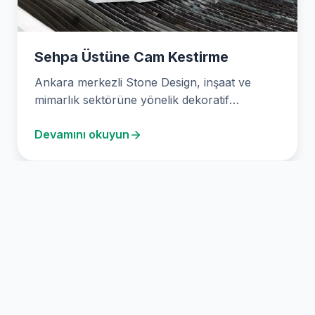
Sehpa Üstüne Cam Kestirme
Ankara merkezli Stone Design, inşaat ve
mimarlık sektörüne yönelik dekoratif
kesimlerde uzmanlaşmış, son teknolojiyle
Devamını okuyun
donatılmış…