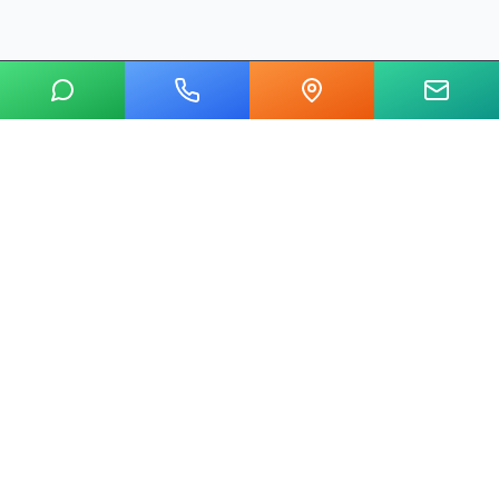
20 yılı aşkın tecrübemizle mermer, metal, cam ve taş kesim
alanında Ankara'nın lider su jeti kesim merkeziyiz.
Hızlı Linkler