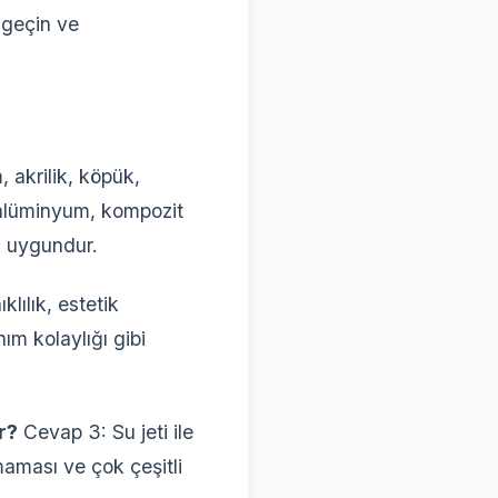
e geçin ve
akrilik, köpük,
 alüminyum, kompozit
n uygundur.
lılık, estetik
ım kolaylığı gibi
r?
Cevap 3: Su jeti ile
maması ve çok çeşitli