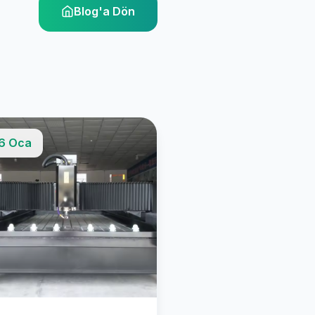
Blog'a Dön
6 Oca