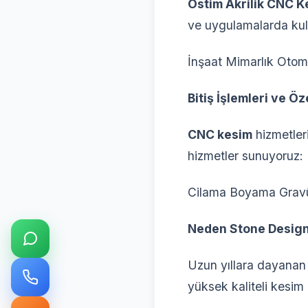
Ostim Akrilik CNC K
ve uygulamalarda kul
İnşaat Mimarlık Otomo
Bitiş İşlemleri ve Ö
CNC kesim
hizmetleri
hizmetler sunuyoruz:
Cilama Boyama Grav
Neden Stone Design’
Uzun yıllara dayanan
yüksek kaliteli kesim