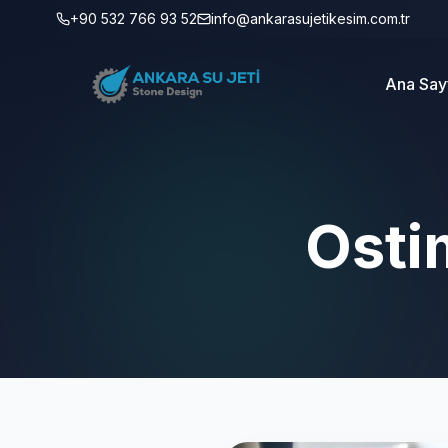
+90 532 766 93 52
info@ankarasujetikesim.com.tr
Ana Say
Osti