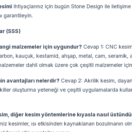
esimi
ihtiyaçlarınız için bugün Stone Design ile iletişim
nı garantileyin.
ar (SSS)
hangi malzemeler için uygundur?
Cevap 1: CNC kesim, 
ikarbon, kauçuk, kestamid, ahşap, metal, cam, seramik,
alzemeler dahil olmak üzere çok çeşitli malzemeler içi
min avantajları nelerdir?
Cevap 2: Akrilik kesim, dayanık
killer oluşturma yeteneği ve çeşitli uygulamalarda kullan
kesim, diğer kesim yöntemlerine kıyasla nasıl üstündü
miz kesimler, ısı etkisinden kaynaklanan bozulmanın ol