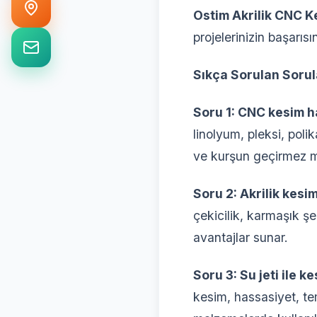
Ostim Akrilik CNC K
projelerinizin başarısı
Sıkça Sorulan Sorul
Soru 1: CNC kesim 
linolyum, pleksi, pol
ve kurşun geçirmez m
Soru 2: Akrilik kesi
çekicilik, karmaşık şe
avantajlar sunar.
Soru 3: Su jeti ile 
kesim, hassasiyet, te