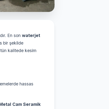
dır. En son
waterjet
 bir şekilde
stün kalitede kesim
lzemelerde hassas
Metal
Cam
Seramik