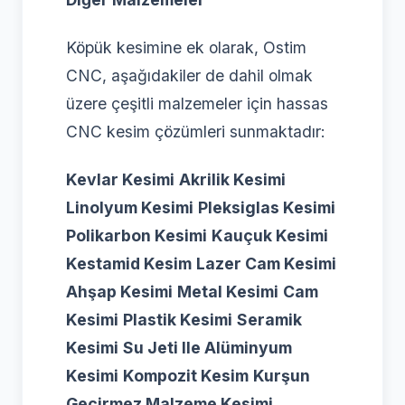
Köpük kesimine ek olarak, Ostim
CNC, aşağıdakiler de dahil olmak
üzere çeşitli malzemeler için hassas
CNC kesim çözümleri sunmaktadır:
Kevlar Kesimi
Akrilik Kesimi
Linolyum Kesimi
Pleksiglas Kesimi
Polikarbon Kesimi
Kauçuk Kesimi
Kestamid Kesim
Lazer Cam Kesimi
Ahşap Kesimi
Metal Kesimi
Cam
Kesimi
Plastik Kesimi
Seramik
Kesimi
Su Jeti Ile Alüminyum
Kesimi
Kompozit Kesim
Kurşun
Geçirmez Malzeme Kesimi