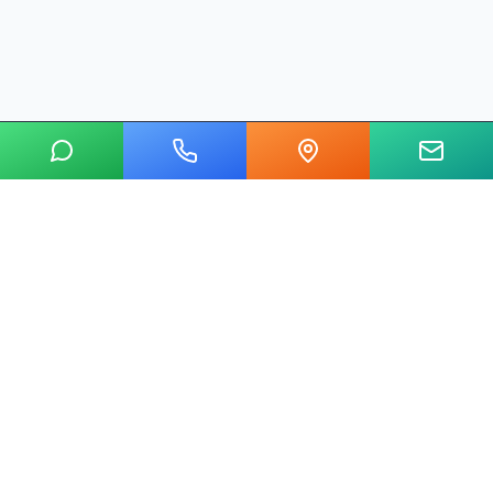
20 yılı aşkın tecrübemizle mermer, metal, cam ve taş kesim
alanında Ankara'nın lider su jeti kesim merkeziyiz.