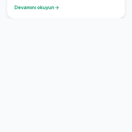
gerçeğe dönüştü. Bu alan, çeşitli…
Devamını okuyun