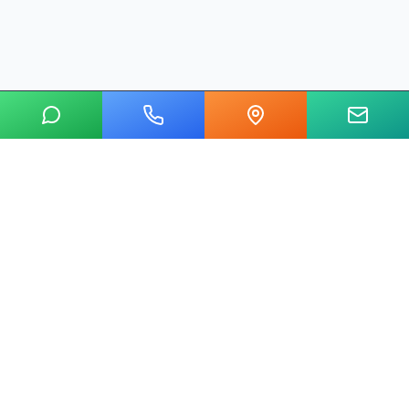
20 yılı aşkın tecrübemizle mermer, metal, cam ve taş kesim
alanında Ankara'nın lider su jeti kesim merkeziyiz.