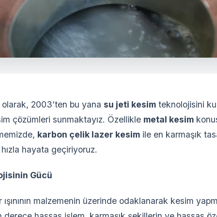
 olarak, 2003’ten bu yana
su jeti kesim
teknolojisini k
sim çözümleri sunmaktayız. Özellikle
metal kesim
konu
tmemizde,
karbon çelik lazer kesim
ile en karmaşık tasa
hızla hayata geçiriyoruz.
jisinin Gücü
zer ışınının malzemenin üzerinde odaklanarak kesim yapm
on derece hassas işlem, karmaşık şekillerin ve hassas özel