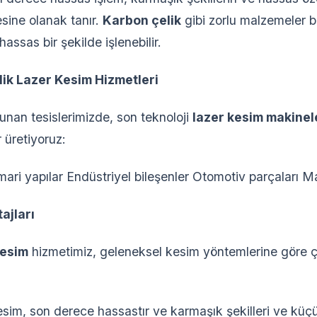
esine olanak tanır.
Karbon çelik
gibi zorlu malzemeler bi
assas bir şekilde işlenebilir.
ik Lazer Kesim Hizmetleri
nan tesislerimizde, son teknoloji
lazer kesim makinel
r üretiyoruz:
mari yapılar Endüstriyel bileşenler Otomotiv parçaları M
ajları
kesim
hizmetimiz, geleneksel kesim yöntemlerine göre çe
sim, son derece hassastır ve karmaşık şekilleri ve küçük