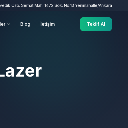
İvedik Osb. Serhat Mah. 1472 Sok. No:13 Yenimahalle/Ankara
leri
Blog
İletişim
Teklif Al
Lazer