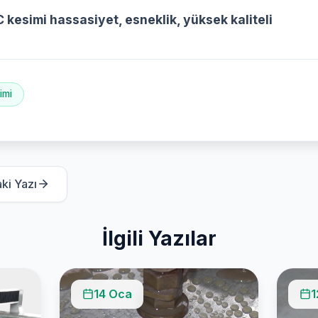
esimi hassasiyet, esneklik, yüksek kaliteli
imi
ki Yazı
İlgili Yazılar
14 Oca
1