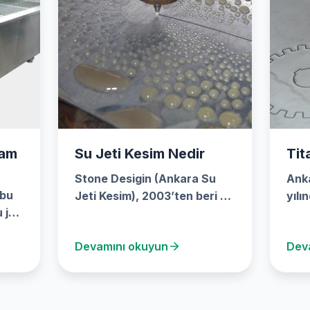
Cam
Su Jeti Kesim Nedir
Tit
Stone Desigin (Ankara Su
Ank
 bu
Jeti Kesim), 2003’ten beri su
yılı
 jeti
jeti kesim sektörünün
kesi
öncülerinden biri olmuştur.…
öncü
Devamını okuyun
Dev
Mer