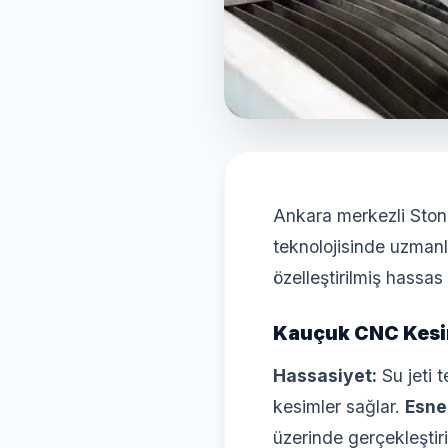
Ankara merkezli Ston
teknolojisinde uzmanl
özelleştirilmiş hassa
Kauçuk CNC Kesim
Hassasiyet:
Su jeti t
kesimler sağlar.
Esnek
üzerinde gerçekleştiril