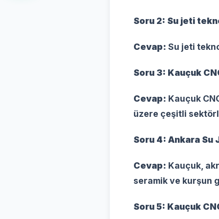
Soru 2: Su jeti tekn
Cevap:
Su jeti tekno
Soru 3: Kauçuk CNC
Cevap:
Kauçuk CNC k
üzere çeşitli sektörl
Soru 4: Ankara Su 
Cevap:
Kauçuk, akri
seramik ve kurşun g
Soru 5: Kauçuk CNC