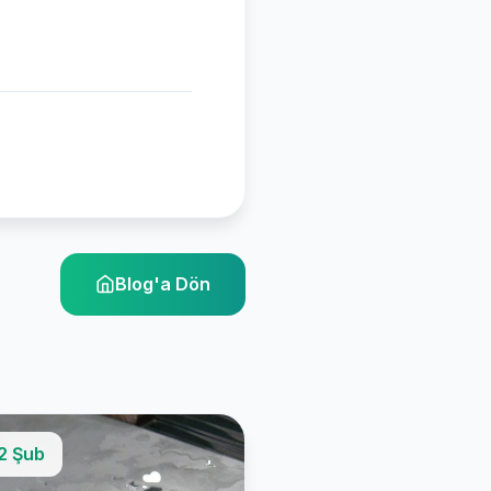
Blog'a Dön
2 Şub