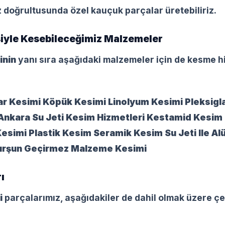
z doğrultusunda özel kauçuk parçalar üretebiliriz.
siyle Kesebileceğimiz Malzemeler
inin
yanı sıra aşağıdaki malzemeler için de kesme h
ar Kesimi
Köpük Kesimi
Linolyum Kesimi
Pleksigl
Ankara Su Jeti Kesim Hizmetleri
Kestamid Kesim
esimi
Plastik Kesim
Seramik Kesim
Su Jeti Ile 
urşun Geçirmez Malzeme Kesimi
ı
i
parçalarımız, aşağıdakiler de dahil olmak üzere ç