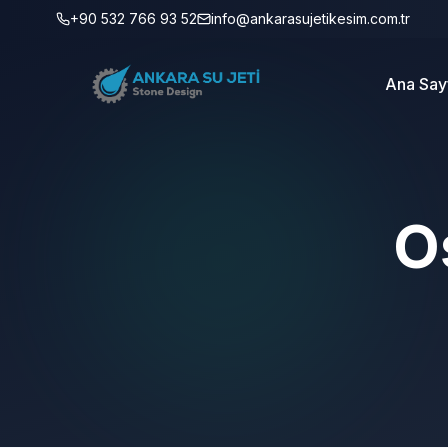
+90 532 766 93 52
info@ankarasujetikesim.com.tr
Ana Say
O