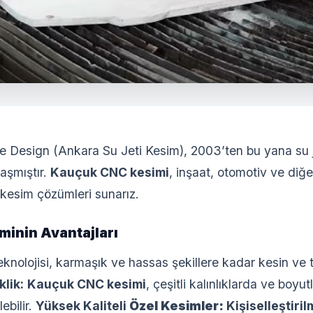
e Design (Ankara Su Jeti Kesim), 2003’ten bu yana su 
aşmıştır.
Kauçuk CNC kesimi
, inşaat, otomotiv ve diğe
s kesim çözümleri sunarız.
inin Avantajları
eknolojisi, karmaşık ve hassas şekillere kadar kesin ve t
lik:
Kauçuk CNC kesimi
, çeşitli kalınlıklarda ve boy
ebilir.
Yüksek Kaliteli
Özel Kesimler:
Kişiselleştiril