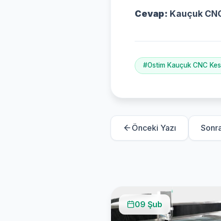
Cevap:
Kauçuk CNC k
#Ostim Kauçuk CNC Kes
Önceki Yazı
Sonra
09 Şub