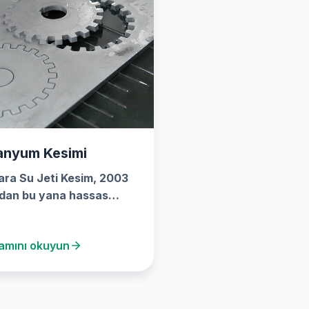
anyum Kesimi
ara Su Jeti Kesim, 2003
ndan bu yana hassas
m çözümleriyle sektöre
lük etmektedir.
amını okuyun
merden…