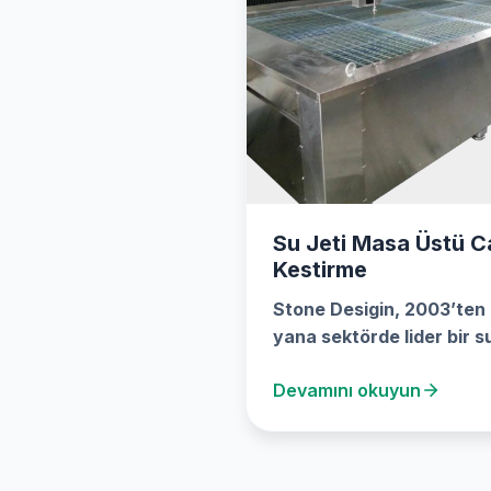
Su Jeti Masa Üstü 
Kestirme
Stone Desigin, 2003’ten
yana sektörde lider bir su
kesim şirketidir. En üst
Devamını okuyun
düzey…