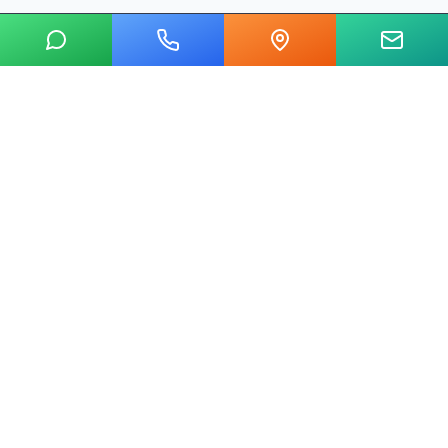
20 yılı aşkın tecrübemizle mermer, metal, cam ve taş kesim
alanında Ankara'nın lider su jeti kesim merkeziyiz.
Hızlı Linkler
Ana Sayfa