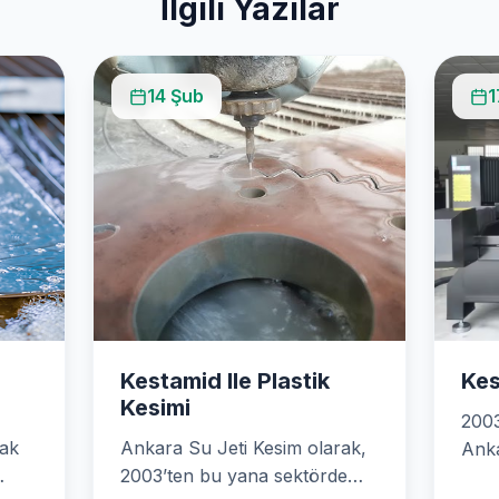
İlgili Yazılar
14 Şub
1
Kestamid Ile Plastik
Kes
Kesimi
2003
rak
Ankara Su Jeti Kesim olarak,
Anka
2003’ten bu yana sektörde
Desi