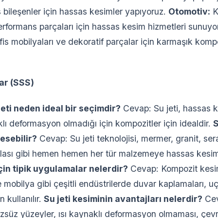
bileşenler için hassas kesimler yapıyoruz.
Otomotiv:
K
 performans parçaları için hassas kesim hizmetleri sunuy
fis mobilyaları ve dekoratif parçalar için karmaşık komp
ar (SSS)
jeti neden ideal bir seçimdir?
Cevap: Su jeti, hassas k
klı deformasyon olmadığı için kompozitler için idealdir.
S
esebilir?
Cevap: Su jeti teknolojisi, mermer, granit, se
lası gibi hemen hemen her tür malzemeye hassas kesimle
çin tipik uygulamalar nelerdir?
Cevap: Kompozit kesim
 mobilya gibi çeşitli endüstrilerde duvar kaplamaları, u
n kullanılır.
Su jeti kesiminin avantajları nelerdir?
Cev
üzsüz yüzeyler, ısı kaynaklı deformasyon olmaması, çev