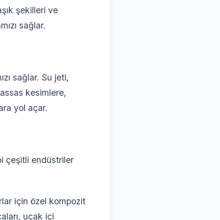
ık şekilleri ve
ızı sağlar.
ı sağlar. Su jeti,
 hassas kesimlere,
a yol açar.
 çeşitli endüstriler
lar için özel kompozit
ları, uçak içi