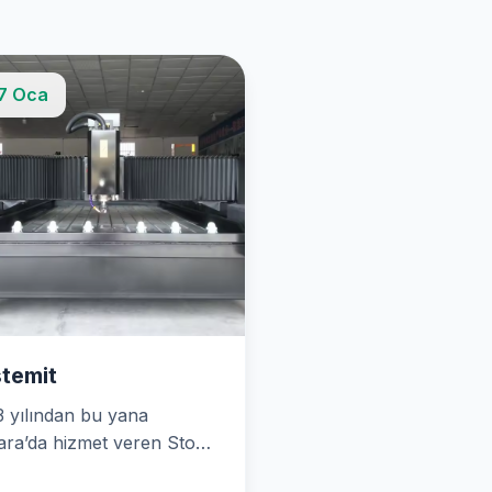
7 Oca
temit
 yılından bu yana
ra’da hizmet veren Stone
gn (Ankara Su Jeti