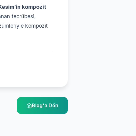
Kesim’in kompozit
anan tecrübesi,
özümleriyle kompozit
Blog'a Dön