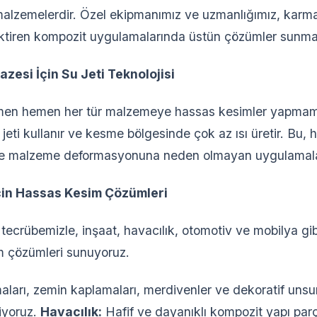
malzemelerdir. Özel ekipmanımız ve uzmanlığımız, karmaş
ktiren kompozit uygulamalarında üstün çözümler sunmam
zesi İçin Su Jeti Teknolojisi
hemen hemen her tür malzemeye hassas kesimler yapmamız
 jeti kullanır ve kesme bölgesinde çok az ısı üretir. Bu,
ve malzeme deformasyonuna neden olmayan uygulamalar
 için Hassas Kesim Çözümleri
ecrübemizle, inşaat, havacılık, otomotiv ve mobilya gibi
m çözümleri sunuyoruz.
arı, zemin kaplamaları, merdivenler ve dekoratif unsur
riyoruz.
Havacılık:
Hafif ve dayanıklı kompozit yapı parça