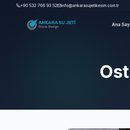
+90 532 766 93 52
info@ankarasujetikesim.com.tr
Ana Say
Ost