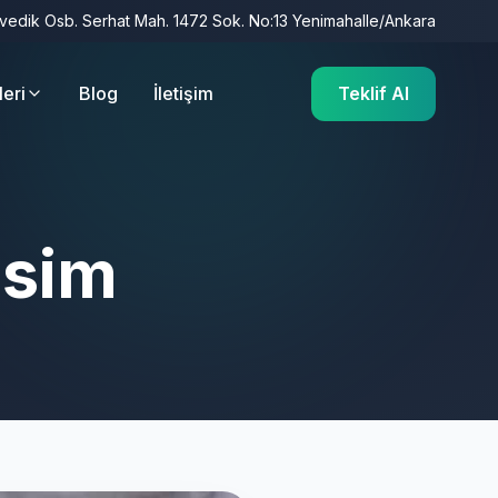
İvedik Osb. Serhat Mah. 1472 Sok. No:13 Yenimahalle/Ankara
leri
Blog
İletişim
Teklif Al
esim