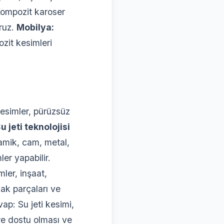
ompozit karoser
oruz.
Mobilya:
ozit kesimleri
esimler, pürüzsüz
u jeti teknolojisi
ramik, cam, metal,
r yapabilir.
ler, inşaat,
çak parçaları ve
ap: Su jeti kesimi,
re dostu olması ve