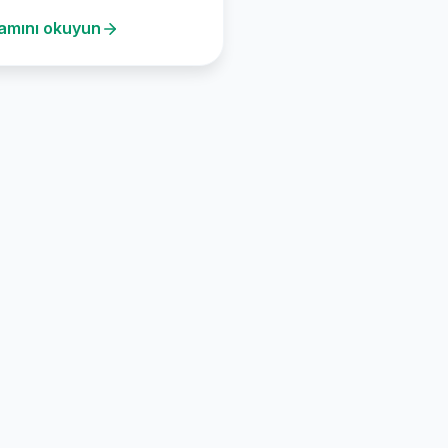
m), su jeti…
amını okuyun