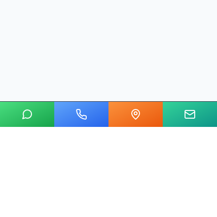
20 yılı aşkın tecrübemizle mermer, metal, cam ve taş kesim