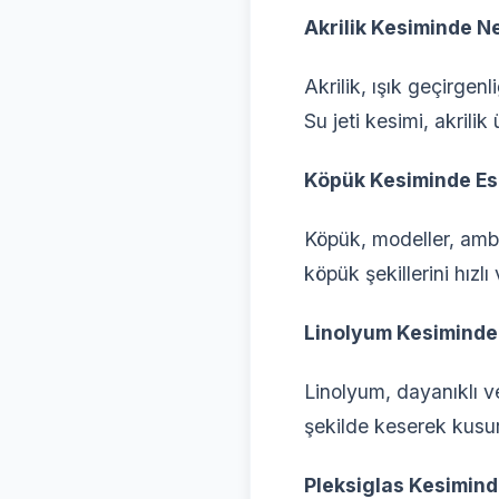
Akrilik Kesiminde N
Akrilik, ışık geçirgenl
Su jeti kesimi, akrili
Köpük Kesiminde Esn
Köpük, modeller, amba
köpük şekillerini hızl
Linolyum Kesiminde 
Linolyum, dayanıklı v
şekilde keserek kusu
Pleksiglas Kesimind