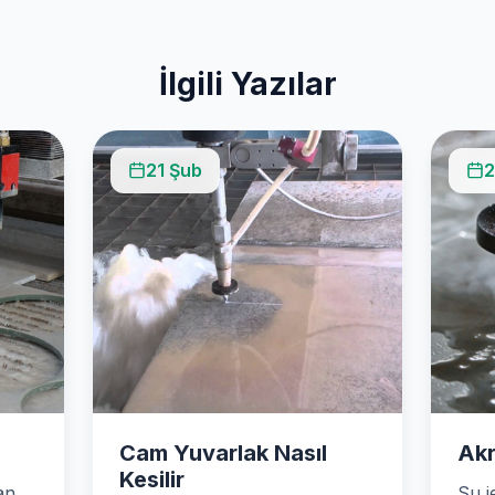
İlgili Yazılar
21 Şub
2
Cam Yuvarlak Nasıl
Akr
Kesilir
an
Su je