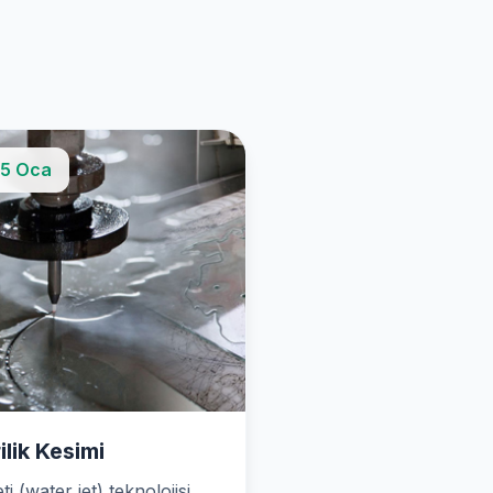
5 Oca
ilik Kesimi
ti (water jet) teknolojisi,