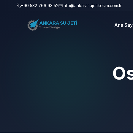
+90 532 766 93 52
info@ankarasujetikesim.com.tr
Ana Say
Os