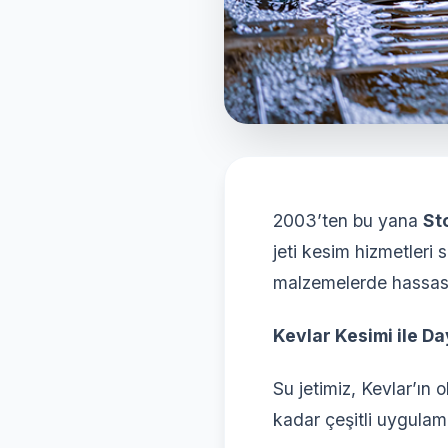
2003’ten bu yana
St
jeti kesim hizmetler
malzemelerde hassas
Kevlar Kesimi ile Day
Su jetimiz, Kevlar’ın 
kadar çeşitli uygulama