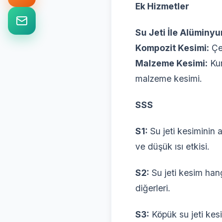
Ek Hizmetler
Su Jeti İle Alüminy
Kompozit Kesimi:
Çeş
Malzeme Kesimi:
Kur
malzeme kesimi.
SSS
S1:
Su jeti kesiminin a
ve düşük ısı etkisi.
S2:
Su jeti kesim hang
diğerleri.
S3:
Köpük su jeti kesi