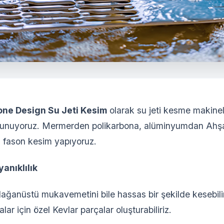
one Design Su Jeti Kesim
olarak su jeti kesme makinele
i sunuyoruz. Mermerden polikarbona, alüminyumdan Ahşap
 fason kesim yapıyoruz.
anıklılık
olağanüstü mukavemetini bile hassas bir şekilde kesebilir
lar için özel Kevlar parçalar oluşturabiliriz.