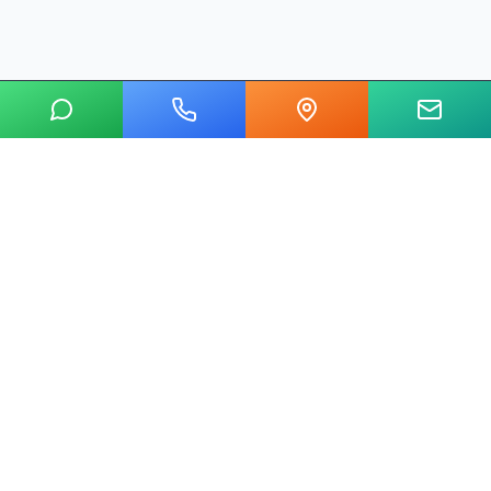
20 yılı aşkın tecrübemizle mermer, metal, cam ve taş kesim
alanında Ankara'nın lider su jeti kesim merkeziyiz.
Hızlı Linkler