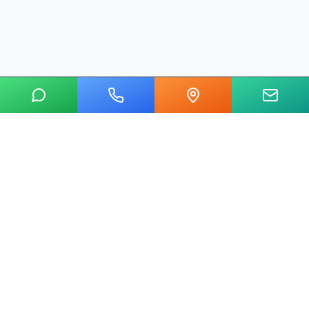
20 yılı aşkın tecrübemizle mermer, metal, cam ve taş kesim
alanında Ankara'nın lider su jeti kesim merkeziyiz.