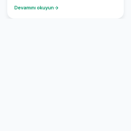
fason kesim hizmetleri…
Devamını okuyun