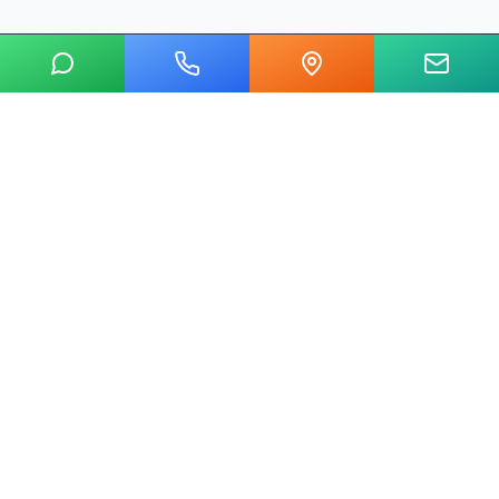
20 yılı aşkın tecrübemizle mermer, metal, cam ve taş kesim
alanında Ankara'nın lider su jeti kesim merkeziyiz.
Hızlı Linkler
Ana Sayfa