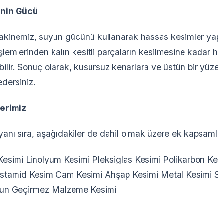
inin Gücü
kinemiz, suyun gücünü kullanarak hassas kesimler yap
işlemlerinden kalın kesitli parçaların kesilmesine kadar 
bilir. Sonuç olarak, kusursuz kenarlara ve üstün bir yüze
edersiniz.
erimiz
anı sıra, aşağıdakiler de dahil olmak üzere ek kapsaml
 Kesimi Linolyum Kesimi Pleksiglas Kesimi Polikarbon K
stamid Kesim Cam Kesimi Ahşap Kesimi Metal Kesimi 
şun Geçirmez Malzeme Kesimi
?