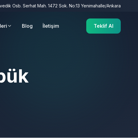
İvedik Osb. Serhat Mah. 1472 Sok. No:13 Yenimahalle/Ankara
leri
Blog
İletişim
Teklif Al
öpük