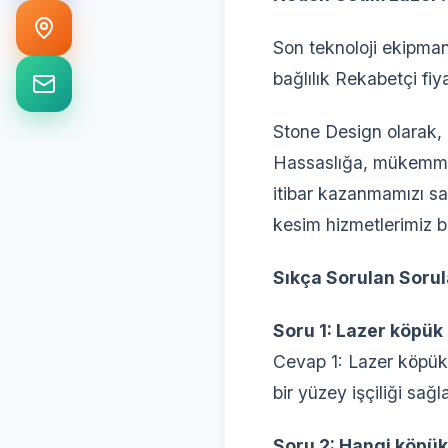
Son teknoloji ekipma
bağlılık Rekabetçi fiya
Stone Design olarak, 
Hassaslığa, mükemmell
itibar kazanmamızı sağ
kesim hizmetlerimiz be
Sıkça Sorulan Sorul
Soru 1: Lazer köpük
Cevap 1: Lazer köpük 
bir yüzey işçiliği sağla
Soru 2: Hangi köpük