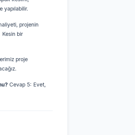
 yapılabilir.
liyeti, projenin
 Kesin bir
erimiz proje
şacağız.
mu?
Cevap 5: Evet,