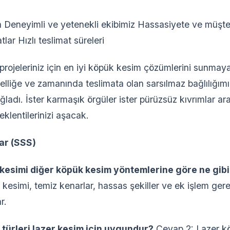
n Deneyimli ve yetenekli ekibimiz Hassasiyete ve müşt
tlar Hızlı teslimat süreleri
projeleriniz için en iyi köpük kesim çözümlerini sunmaya 
iğe ve zamanında teslimata olan sarsılmaz bağlılığımız
ladı. İster karmaşık örgüler ister pürüzsüz kıvrımlar ar
klentilerinizi aşacak.
ar (SSS)
 kesimi diğer köpük kesim yöntemlerine göre ne gibi
kesimi, temiz kenarlar, hassas şekiller ve ek işlem ge
r.
 türleri lazer kesim için uygundur?
Cevap 2: Lazer kö