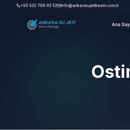
+90 532 766 93 52
info@ankarasujetikesim.com.tr
Ana Say
Osti