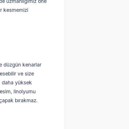
de uzmanlığımız öne
lar kesmemizi
ve düzgün kenarlar
esebilir ve size
a daha yüksek
esim, linolyumu
a çapak bırakmaz.