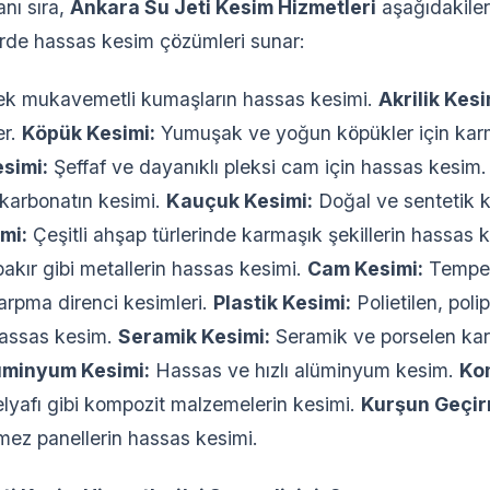
nı sıra,
Ankara Su Jeti Kesim Hizmetleri
aşağıdakiler
erde hassas kesim çözümleri sunar:
k mukavemetli kumaşların hassas kesimi.
Akrilik Kesi
er.
Köpük Kesimi:
Yumuşak ve yoğun köpükler için karma
esimi:
Şeffaf ve dayanıklı pleksi cam için hassas kesim
likarbonatın kesimi.
Kauçuk Kesimi:
Doğal ve sentetik k
mi:
Çeşitli ahşap türlerinde karmaşık şekillerin hassas 
akır gibi metallerin hassas kesimi.
Cam Kesimi:
Temper
arpma direnci kesimleri.
Plastik Kesimi:
Polietilen, poli
n hassas kesim.
Seramik Kesimi:
Seramik ve porselen karo
lüminyum Kesimi:
Hassas ve hızlı alüminyum kesim.
Kom
lyafı gibi kompozit malzemelerin kesimi.
Kurşun Geçi
ez panellerin hassas kesimi.