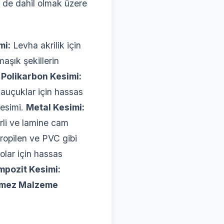
 de dahil olmak üzere
mi:
Levha akrilik için
şık şekillerin
.
Polikarbon Kesimi:
auçuklar için hassas
kesimi.
Metal Kesimi:
li ve lamine cam
propilen ve PVC gibi
lar için hassas
pozit Kesimi:
rmez Malzeme