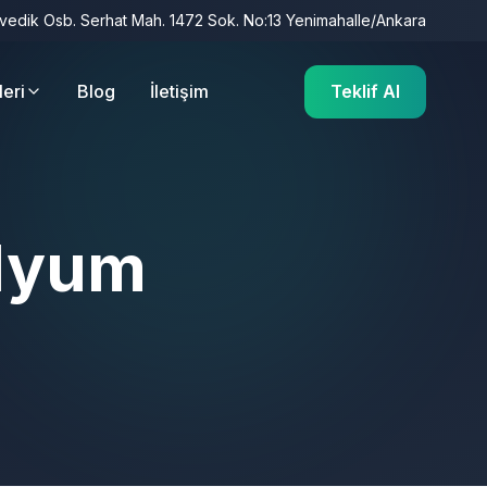
İvedik Osb. Serhat Mah. 1472 Sok. No:13 Yenimahalle/Ankara
leri
Blog
İletişim
Teklif Al
olyum