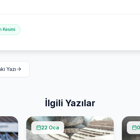
m Kesimi
ki Yazı
İlgili Yazılar
22 Oca
0