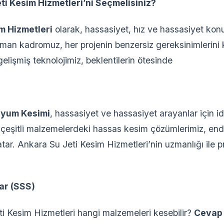
i Kesim Hizmetleri’ni Seçmelisiniz?
m Hizmetleri
olarak, hassasiyet, hız ve hassasiyet kon
an kadromuz, her projenin benzersiz gereksinimlerini k
elişmiş teknolojimiz, beklentilerin ötesinde
olyum Kesimi
, hassasiyet ve hassasiyet arayanlar için i
 çeşitli malzemelerdeki hassas kesim çözümlerimiz, endüs
r. Ankara Su Jeti Kesim Hizmetleri’nin uzmanlığı ile pr
ar (SSS)
i Kesim Hizmetleri hangi malzemeleri kesebilir?
Cevap 