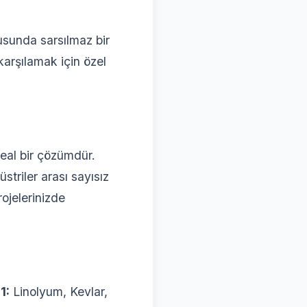
usunda sarsılmaz bir
arşılamak için özel
deal bir çözümdür.
triler arası sayısız
ojelerinizde
1:
Linolyum, Kevlar,