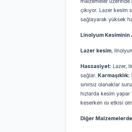
malzemeler üzerinde 
çıkıyor. Lazer kesim 
sağlayarak yüksek ha
Linolyum Kesiminin 
Lazer kesim
, linolyu
Hassasiyet:
Lazer, l
sağlar.
Karmaşıklık:
L
sınırsız olanaklar sun
hızlarda kesim yapar 
keserken ısı etkisi ol
Diğer Malzemelerde