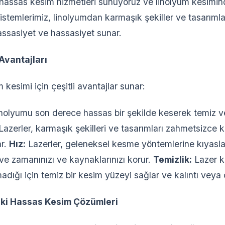
hassas kesim hizmetleri sunuyoruz ve linolyum kesimin
sistemlerimiz, linolyumdan karmaşık şekiller ve tasarım
ssasiyet ve hassasiyet sunar.
Avantajları
m kesimi için çeşitli avantajlar sunar:
inolyumu son derece hassas bir şekilde keserek temiz 
azerler, karmaşık şekilleri ve tasarımları zahmetsizce k
ar.
Hız:
Lazerler, geleneksel kesme yöntemlerine kıyasl
ve zamanınızı ve kaynaklarınızı korur.
Temizlik:
Lazer k
madığı için temiz bir kesim yüzeyi sağlar ve kalıntı vey
ki Hassas Kesim Çözümleri