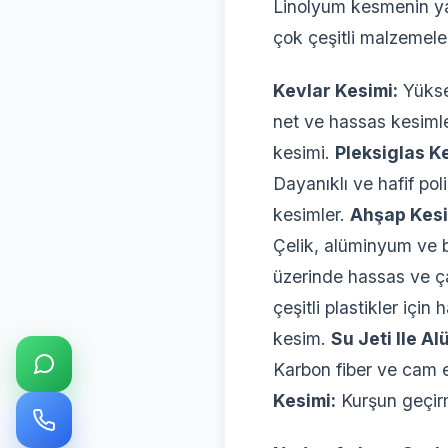
Linolyum kesmenin ya
çok çeşitli malzemel
Kevlar Kesimi:
Yükse
net ve hassas kesiml
kesimi.
Pleksiglas K
Dayanıklı ve hafif po
kesimler.
Ahşap Kesi
Çelik, alüminyum ve b
üzerinde hassas ve ç
çeşitli plastikler içi
kesim.
Su Jeti Ile A
Karbon fiber ve cam e
Kesimi:
Kurşun geçirm