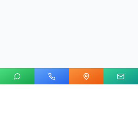
20 yılı aşkın tecrübemizle mermer, metal, cam ve taş kesim