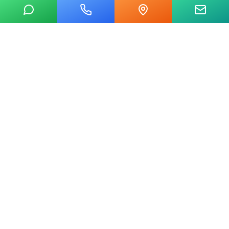
20 yılı aşkın tecrübemizle mermer, metal, cam ve taş kesim
alanında Ankara'nın lider su jeti kesim merkeziyiz.
Hızlı Linkler
Ana Sayfa
Hakkımızda