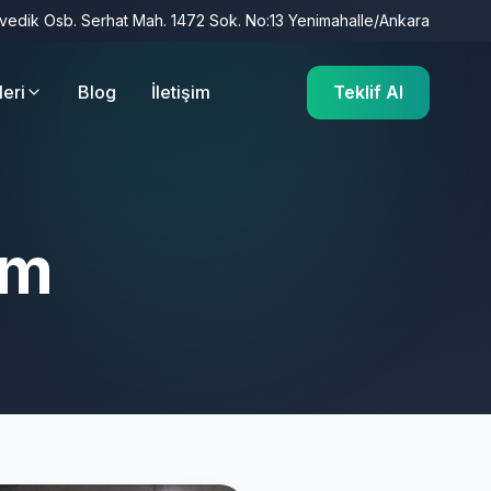
İvedik Osb. Serhat Mah. 1472 Sok. No:13 Yenimahalle/Ankara
leri
Blog
İletişim
Teklif Al
im