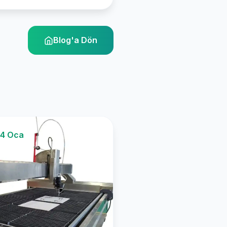
Blog'a Dön
4 Oca