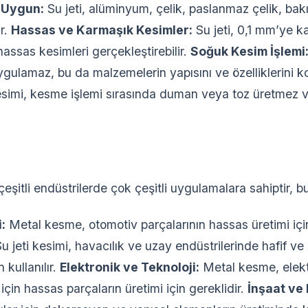
n Uygun:
Su jeti, alüminyum, çelik, paslanmaz çelik, bakı
ir.
Hassas ve Karmaşık Kesimler:
Su jeti, 0,1 mm’ye k
hassas kesimleri gerçekleştirebilir.
Soğuk Kesim İşlemi
ygulamaz, bu da malzemelerin yapısını ve özelliklerini k
esimi, kesme işlemi sırasında duman veya toz üretmez v
 çeşitli endüstrilerde çok çeşitli uygulamalara sahiptir, bun
:
Metal kesme, otomotiv parçalarının hassas üretimi içi
u jeti kesimi, havacılık ve uzay endüstrilerinde hafif v
 kullanılır.
Elektronik ve Teknoloji:
Metal kesme, elekt
için hassas parçaların üretimi için gereklidir.
İnşaat ve