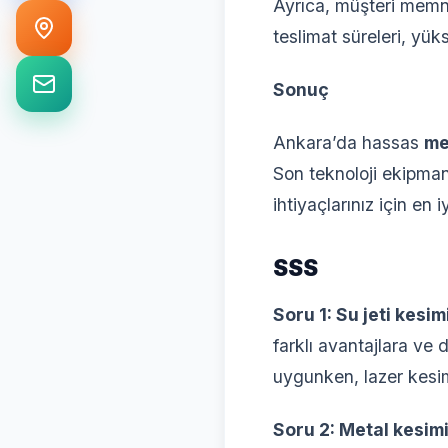
Ayrıca, müşteri memnu
teslimat süreleri, yüks
Sonuç
Ankara’da hassas
me
Son teknoloji ekipman
ihtiyaçlarınız için en iy
SSS
Soru 1: Su jeti kesi
farklı avantajlara ve d
uygunken, lazer kesimi
Soru 2: Metal kesimi