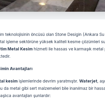
esim teknolojisinin öncüsü olan Stone Desigin (Ankara Su
al işleme sektörüne yüksek kaliteli kesme çözümleri s
tim Metal Kesim
hizmeti ile hassas ve karmaşık metal 
tedir.
simin Avantajları
al kesim
işlemlerinde devrim yaratmıştır.
Waterjet
, aş
e bu da metal gibi sert malzemeleri bile inanılmaz bir has
şlıca avantajları şunlardır: