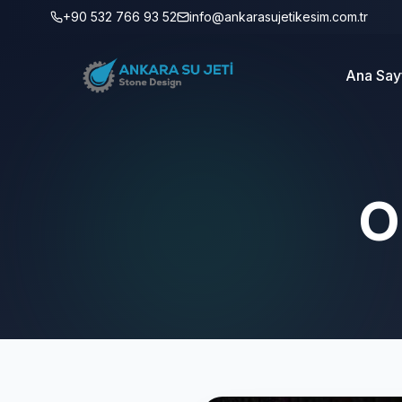
+90 532 766 93 52
info@ankarasujetikesim.com.tr
Ana Say
O