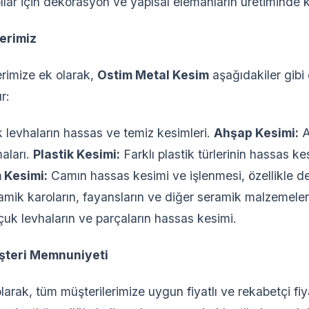
ılar için dekorasyon ve yapısal elemanların üretiminde kul
erimiz
rimize ek olarak,
Ostim Metal Kesim
aşağıdakiler gibi 
r:
k levhaların hassas ve temiz kesimleri.
Ahşap Kesimi:
A
aları.
Plastik Kesimi:
Farklı plastik türlerinin hassas ke
 Kesimi:
Camın hassas kesimi ve işlenmesi, özellikle de
mik karoların, fayansların ve diğer seramik malzemeler
uk levhaların ve parçaların hassas kesimi.
üşteri Memnuniyeti
larak, tüm müşterilerimize uygun fiyatlı ve rekabetçi fi