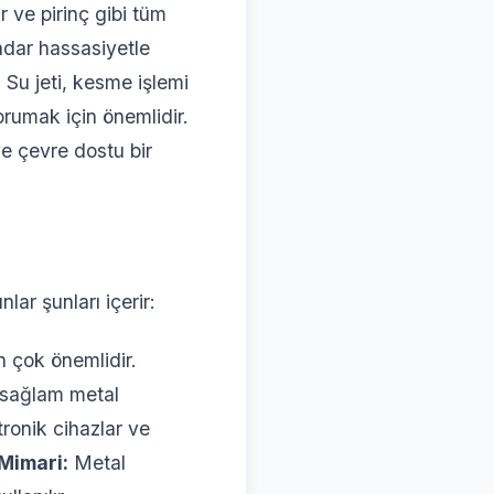
r ve pirinç gibi tüm
adar hassasiyetle
:
Su jeti, kesme işlemi
orumak için önemlidir.
e çevre dostu bir
lar şunları içerir:
n çok önemlidir.
e sağlam metal
ronik cihazlar ve
 Mimari:
Metal