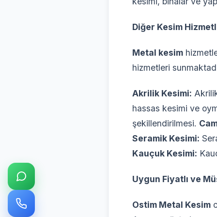
kesimi, binalar ve yap
Diğer Kesim Hizmetl
Metal kesim
hizmetle
hizmetleri sunmaktadı
Akrilik Kesimi:
Akrili
hassas kesimi ve oym
şekillendirilmesi.
Cam
Seramik Kesimi:
Sera
Kauçuk Kesimi:
Kauç
Uygun Fiyatlı ve M
Ostim Metal Kesim
o