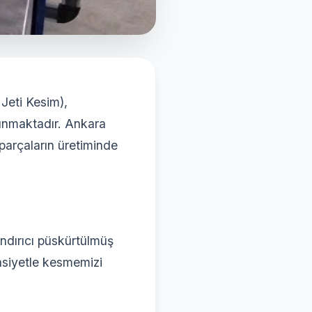
 Jeti Kesim),
unmaktadır. Ankara
parçaların üretiminde
ındırıcı püskürtülmüş
sasiyetle kesmemizi