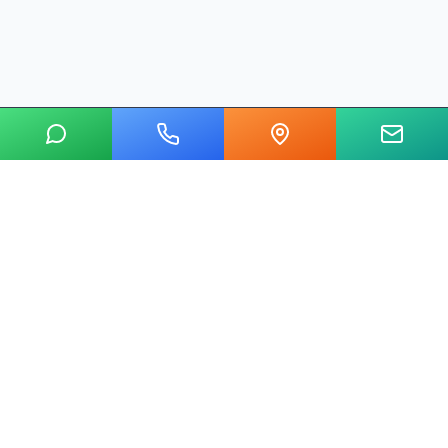
20 yılı aşkın tecrübemizle mermer, metal, cam ve taş kesim
alanında Ankara'nın lider su jeti kesim merkeziyiz.