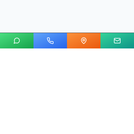
20 yılı aşkın tecrübemizle mermer, metal, cam ve taş kesim
alanında Ankara'nın lider su jeti kesim merkeziyiz.