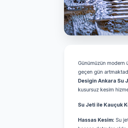
Günümüzün modern üre
geçen gün artmaktadır
Desigin Ankara Su J
kusursuz kesim hizme
Su Jeti ile Kauçuk K
Hassas Kesim:
Su je