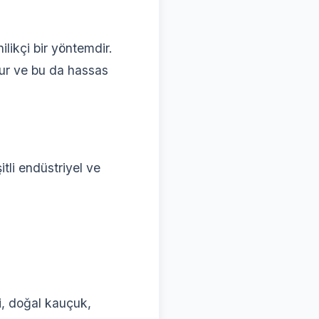
ilikçi bir yöntemdir.
rur ve bu da hassas
tli endüstriyel ve
i, doğal kauçuk,