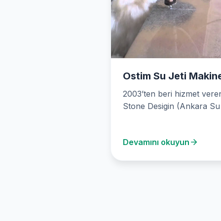
Ostim Su Jeti Makin
2003’ten beri hizmet vere
Stone Desigin (Ankara Su 
Kesim), water jet kesim
teknolojisinin öncülerind
Devamını okuyun