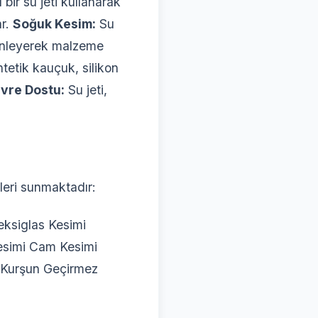
 bir su jeti kullanarak
ar.
Soğuk Kesim:
Su
 önleyerek malzeme
tetik kauçuk, silikon
vre Dostu:
Su jeti,
eri sunmaktadır:
eksiglas Kesimi
esimi Cam Kesimi
i Kurşun Geçirmez