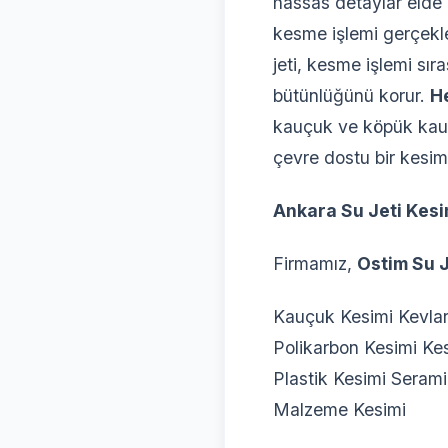
hassas detaylar elde
kesme işlemi gerçekleş
jeti, kesme işlemi sı
bütünlüğünü korur.
H
kauçuk ve köpük kauçu
çevre dostu bir kesim
Ankara Su Jeti Kesi
Firmamız,
Ostim Su 
Kauçuk Kesimi Kevlar
Polikarbon Kesimi Ke
Plastik Kesimi Seram
Malzeme Kesimi