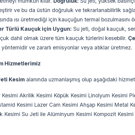
 etmeyi mümkün kılar.
Doğruluk:
Su jeti, yüksek basınçlı
tirir ve bu da üstün doğruluk ve tekrarlanabilirlik sağl
rasında ısı üretmediği için kauçuğun termal bozulmasını
er Türlü Kauçuk için Uygun:
Su jeti, doğal kauçuk, sen
k dahil olmak üzere tüm kauçuk türlerini kesebilir.
Çe
 yöntemidir ve zararlı emisyonlar veya atıklar üretmez.
m Hizmetlerimiz
Jeti Kesim
alanında uzmanlaşmış olup aşağıdaki hizmetl
 Kesimi Akrilik Kesimi Köpük Kesimi Linolyum Kesimi Pl
stamid Kesimi Lazer Cam Kesimi Ahşap Kesimi Metal K
ik Kesimi Su Jeti ile Alüminyum Kesimi Kompozit Kesim