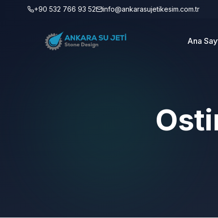
+90 532 766 93 52
info@ankarasujetikesim.com.tr
Ana Say
Osti