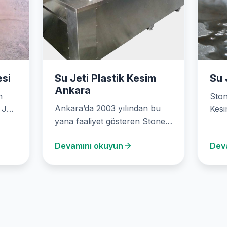
esi
Su Jeti Plastik Kesim
Su 
Ankara
n
Ston
Ankara’da 2003 yılından bu
Jeti
Kesi
yana faaliyet gösteren Stone
üstü
Desigin, kesintisiz su jeti
en…
sun
Devamını okuyun
Dev
kesme makineleri ile…