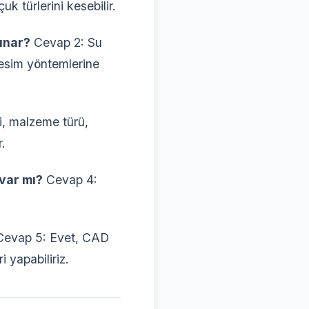
 türlerini kesebilir.
sunar?
Cevap 2: Su
kesim yöntemlerine
i, malzeme türü,
r.
 var mı?
Cevap 4:
evap 5: Evet, CAD
 yapabiliriz.