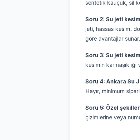
sentetik kauçuk, sili
Soru 2: Su jeti kes
jeti, hassas kesim, d
göre avantajlar sunar
Soru 3: Su jeti kesi
kesimin karmaşıklığı ve
Soru 4: Ankara Su Je
Hayır, minimum sipari
Soru 5: Özel şekille
çizimlerine veya numu