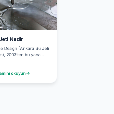
Jeti Nedir
e Design (Ankara Su Jeti
m), 2003’ten bu yana
n su jeti kesim hizmetleri
arak…
amını okuyun