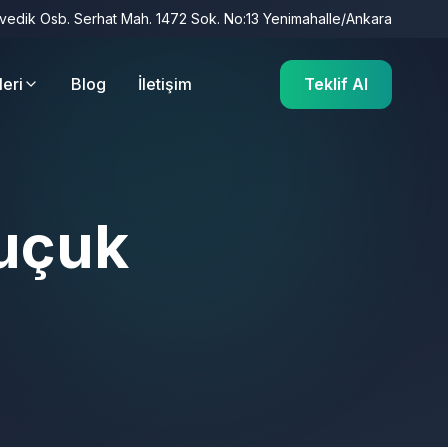
İvedik Osb. Serhat Mah. 1472 Sok. No:13 Yenimahalle/Ankara
leri
Blog
İletişim
Teklif Al
auçuk