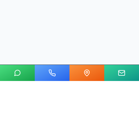
20 yılı aşkın tecrübemizle mermer, metal, cam ve taş kesim