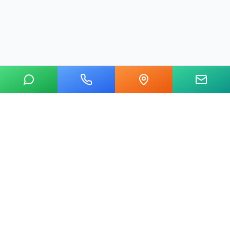
20 yılı aşkın tecrübemizle mermer, metal, cam ve taş kesim
alanında Ankara'nın lider su jeti kesim merkeziyiz.