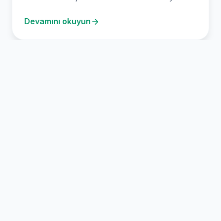
FR4-G10 kesimi, sunduğumuz…
Devamını okuyun