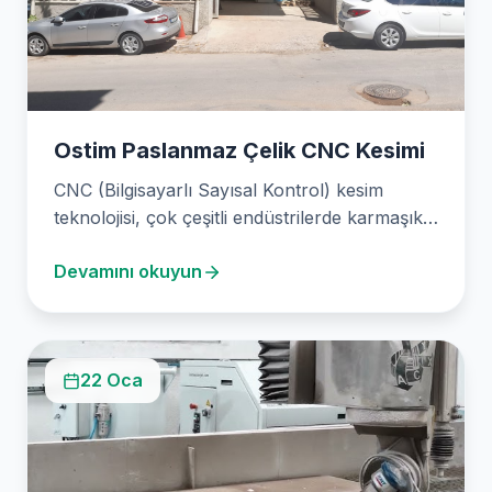
Ostim Paslanmaz Çelik CNC Kesimi
CNC (Bilgisayarlı Sayısal Kontrol) kesim
teknolojisi, çok çeşitli endüstrilerde karmaşık
ve hassas parçaların üretiminde
Devamını okuyun
kullanılmaktadır.…
22 Oca