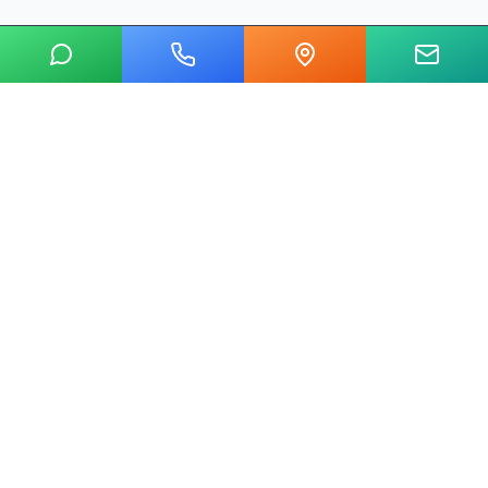
20 yılı aşkın tecrübemizle mermer, metal, cam ve taş kesim
alanında Ankara'nın lider su jeti kesim merkeziyiz.
Hızlı Linkler
Ana Sayfa