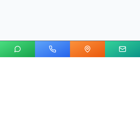
20 yılı aşkın tecrübemizle mermer, metal, cam ve taş kesim
alanında Ankara'nın lider su jeti kesim merkeziyiz.