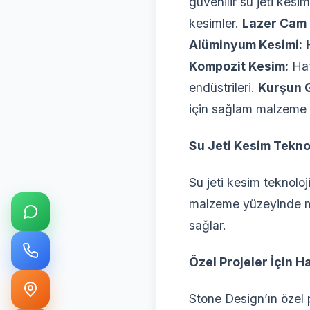
güvenilir su jeti kesi
kesimler.
Lazer Cam 
Alüminyum Kesimi:
H
Kompozit Kesim:
Haf
endüstrileri.
Kurşun 
için sağlam malzeme 
Su Jeti Kesim Teknol
Su jeti kesim teknoloji
malzeme yüzeyinde mi
sağlar.
Özel Projeler İçin 
Stone Design’ın özel 