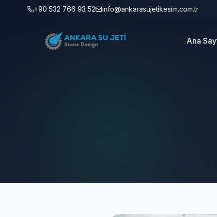
+90 532 766 93 52
info@ankarasujetikesim.com.tr
Ana Say