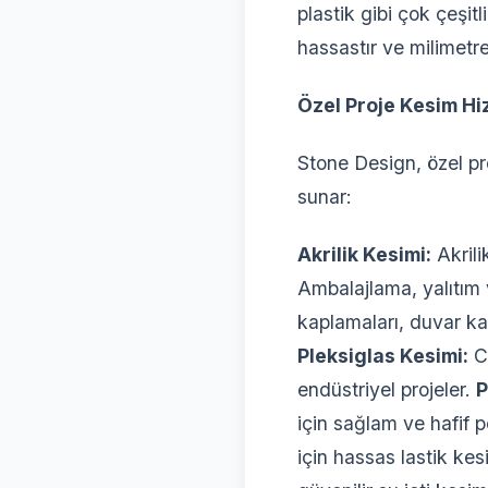
plastik gibi çok çeşitl
hassastır ve milimetre
Özel Proje Kesim Hi
Stone Design, özel pr
sunar:
Akrilik Kesimi:
Akrili
Ambalajlama, yalıtım v
kaplamaları, duvar ka
Pleksiglas Kesimi:
Ca
endüstriyel projeler.
P
için sağlam ve hafif 
için hassas lastik kes