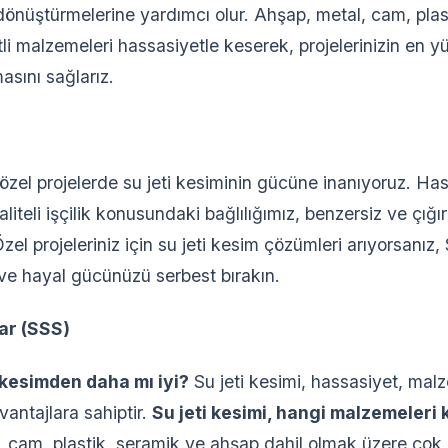
dönüştürmelerine yardımcı olur. Ahşap, metal, cam, plas
li malzemeleri hassasiyetle keserek, projelerinizin en y
asını sağlarız.
özel projelerde su jeti kesiminin gücüne inanıyoruz. H
aliteli işçilik konusundaki bağlılığımız, benzersiz ve çığı
Özel projeleriniz için su jeti kesim çözümleri arıyorsanız
ve hayal gücünüzü serbest bırakın.
ar (SSS)
r kesimden daha mı iyi?
Su jeti kesimi, hassasiyet, malze
vantajlara sahiptir.
Su jeti kesimi, hangi malzemeleri 
, cam, plastik, seramik ve ahşap dahil olmak üzere çok 