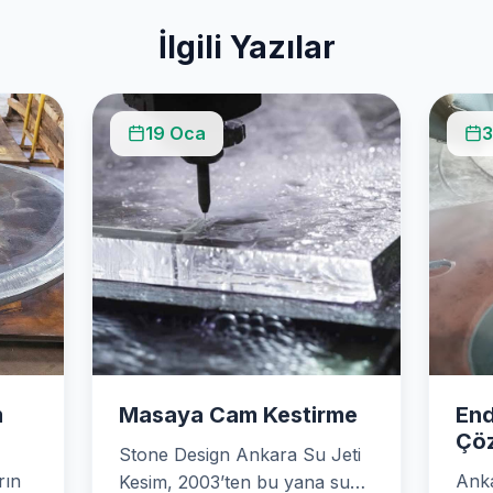
İlgili Yazılar
19 Oca
3
m
Masaya Cam Kestirme
End
Çöz
Stone Design Ankara Su Jeti
rın
Anka
Kesim, 2003’ten bu yana su