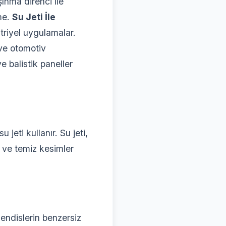
nma direnci ile
me.
Su Jeti İle
triyel uygulamalar.
 ve otomotiv
 balistik paneller
jeti kullanır. Su jeti,
ve temiz kesimler
hendislerin benzersiz