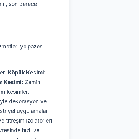
imi, son derece
zmetleri yelpazesi
ler.
Köpük Kesimi:
m Kesimi:
Zemin
um kesimler.
iyle dekorasyon ve
üstriyel uygulamalar
 titreşim izolatörleri
resinde hızlı ve