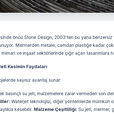
jisinde öncü Stone Design, 2003’ten bu yana benzersiz
sunuyor. Mermerden metale, camdan plastiğe kadar çok 
 mimari ve inşaat sektörlerinde çığır açan tasarımlara h
Jeti Kesimin Faydaları
rojelerde sayısız avantaj sunar:
k basınçlı su jeti, malzemelere zarar vermeden son der
ller:
Waterjet teknolojisi, diğer yöntemlerde mümkün 
laylıkla kesebilir.
Malzeme Çeşitliliği:
Su jeti, mermer, 