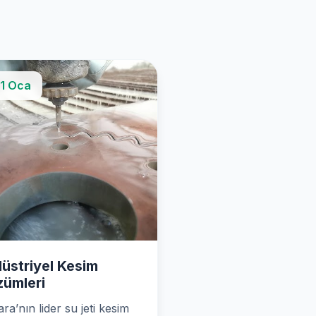
1 Oca
üstriyel Kesim
ümleri
ra’nın lider su jeti kesim