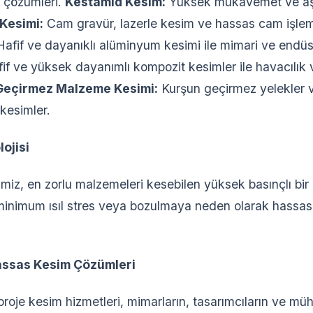
m çözümleri.
Kestamid Kesim:
Yüksek mukavemet ve aşı
Kesimi:
Cam gravür, lazerle kesim ve hassas cam işle
afif ve dayanıklı alüminyum kesimi ile mimari ve endüs
if ve yüksek dayanımlı kompozit kesimler ile havacılık
Geçirmez Malzeme Kesimi:
Kurşun geçirmez yelekler ve
kesimler.
ojisi
miz, en zorlu malzemeleri kesebilen yüksek basınçlı bir su 
nimum ısıl stres veya bozulmaya neden olarak hassas 
Hassas Kesim Çözümleri
proje kesim hizmetleri, mimarların, tasarımcıların ve mü