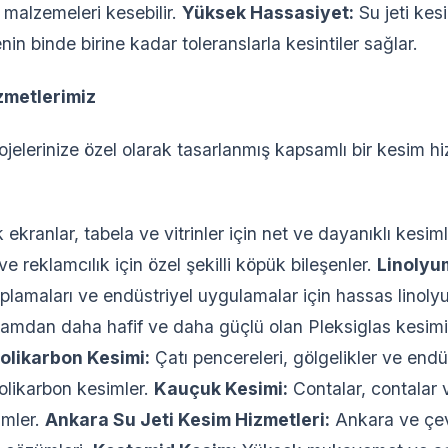
i malzemeleri kesebilir.
Yüksek Hassasiyet:
Su jeti kes
nin binde birine kadar toleranslarla kesintiler sağlar.
zmetlerimiz
ojelerinize özel olarak tasarlanmış kapsamlı bir kesim hi
k ekranlar, tabela ve vitrinler için net ve dayanıklı kesim
e reklamcılık için özel şekilli köpük bileşenler.
Linolyu
plamaları ve endüstriyel uygulamalar için hassas linoly
mdan daha hafif ve daha güçlü olan Pleksiglas kesim
olikarbon Kesimi:
Çatı pencereleri, gölgelikler ve end
polikarbon kesimler.
Kauçuk Kesimi:
Contalar, contalar ve
imler.
Ankara Su Jeti Kesim Hizmetleri:
Ankara ve çev