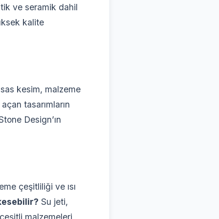
tik ve seramik dahil
üksek kalite
assas kesim, malzeme
r açan tasarımların
, Stone Design’ın
me çeşitliliği ve ısı
kesebilir?
Su jeti,
çeşitli malzemeleri