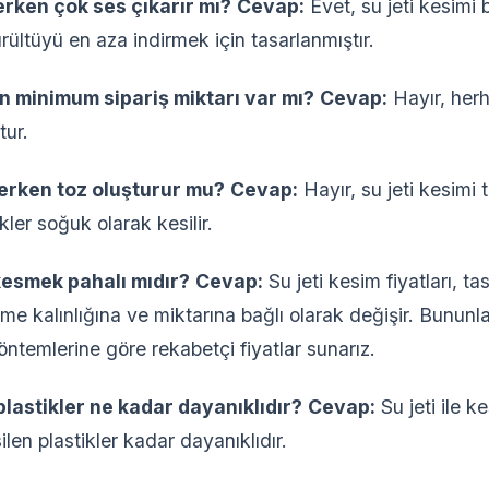
serken çok ses çıkarır mı?
Cevap:
Evet, su jeti kesimi b
rültüyü en aza indirmek için tasarlanmıştır.
in minimum sipariş miktarı var mı?
Cevap:
Hayır, her
tur.
eserken toz oluşturur mu?
Cevap:
Hayır, su jeti kesimi
kler soğuk olarak kesilir.
k kesmek pahalı mıdır?
Cevap:
Su jeti kesim fiyatları, ta
e kalınlığına ve miktarına bağlı olarak değişir. Bununla 
ntemlerine göre rekabetçi fiyatlar sunarız.
n plastikler ne kadar dayanıklıdır?
Cevap:
Su jeti ile ke
len plastikler kadar dayanıklıdır.