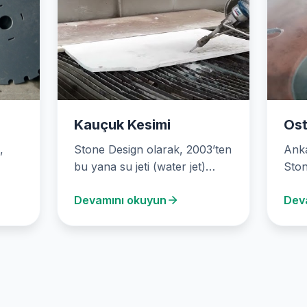
Kauçuk Kesimi
Ost
,
Stone Design olarak, 2003’ten
Anka
bu yana su jeti (water jet)
Ston
kesim teknolojisinde öncüyüz.
2003
Devamını okuyun
Dev
unan
Çeşitli malzemeleri…
geli