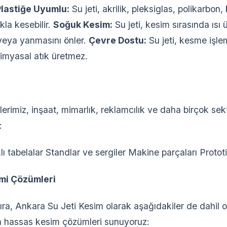
Plastiğe Uyumlu:
Su jeti, akrilik, pleksiglas, polikarbon
ıkla kesebilir.
Soğuk Kesim:
Su jeti, kesim sırasında ısı
 veya yanmasını önler.
Çevre Dostu:
Su jeti, kesme işlem
 kimyasal atık üretmez.
erimiz, inşaat, mimarlık, reklamcılık ve daha birçok sekt
:
klı tabelalar Standlar ve sergiler Makine parçaları Proto
mi Çözümleri
sıra, Ankara Su Jeti Kesim olarak aşağıdakiler de dahil
in hassas kesim çözümleri sunuyoruz: