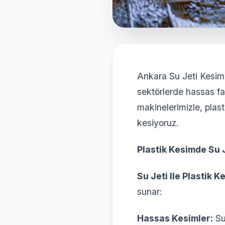
Ankara Su Jeti Kesim
sektörlerde hassas fas
makinelerimizle, plas
kesiyoruz.
Plastik Kesimde Su J
Su Jeti Ile Plastik K
sunar:
Hassas Kesimler:
Su 