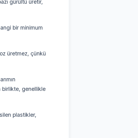
azı gürültü üretir,
hangi bir minimum
 toz üretmez, çünkü
sarımın
birlikte, genellikle
silen plastikler,