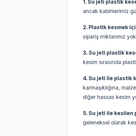
1. Su jeti plastik ke
ancak kabinlerimiz gü
2. Plastik kesmek iç
sipariş miktarımız yok
3. Su jeti plastik k
kesim sırasında plasti
4. Su jeti ile plasti
karmaşıklığına, malzem
diğer hassas kesim yö
5. Su jeti ile kesile
geleneksel olarak kesi