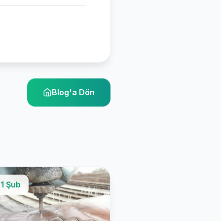
Blog'a Dön
1 Şub