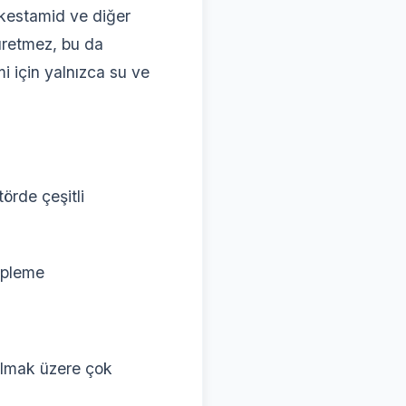
, kestamid ve diğer
 üretmez, bu da
i için yalnızca su ve
örde çeşitli
tipleme
 olmak üzere çok