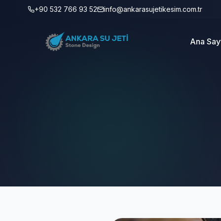
+90 532 766 93 52
info@ankarasujetikesim.com.tr
Ana Say