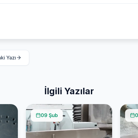
ki Yazı
İlgili Yazılar
09 Şub
0