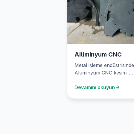
Alüminyum CNC
Metal işleme endüstrisinde
Alüminyum CNC kesimi,
hassas ve çok yönlü bir
Devamını okuyun
çözümdür. Ankara’da bul
Stone…