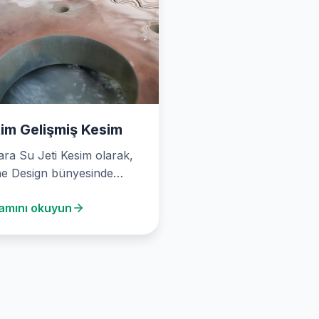
im Gelişmiş Kesim
ra Su Jeti Kesim olarak,
e Design bünyesinde
 yılından bu yana en
amını okuyun
şmiş su…