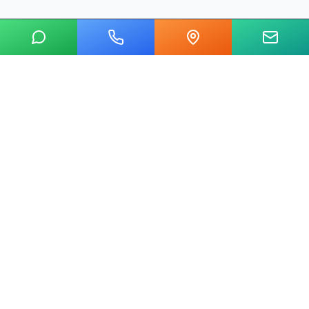
20 yılı aşkın tecrübemizle mermer, metal, cam ve taş kesim
alanında Ankara'nın lider su jeti kesim merkeziyiz.
Hızlı Linkler
Ana Sayfa